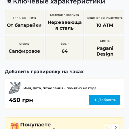
Ключевые характеристики
Материал корпуса
Тип механизма
Водонепроницаемость
Нержавеюща
От батарейки
10 ATM
я сталь
Бренд
Стекло
Вес, г
Pagani
Сапфировое
64
Design
Добавить гравировку на часах
Имя, дата, пожелания - памятно на года
450 грн
Добавить
Покупаете