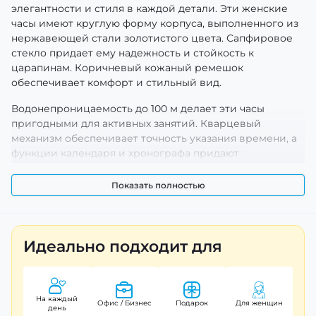
элегантности и стиля в каждой детали. Эти женские
часы имеют круглую форму корпуса, выполненного из
нержавеющей стали золотистого цвета. Сапфировое
стекло придает ему надежность и стойкость к
царапинам. Коричневый кожаный ремешок
обеспечивает комфорт и стильный вид.
Водонепроницаемость до 100 м делает эти часы
пригодными для активных занятий. Кварцевый
механизм обеспечивает точность указания времени, а
функции календаря и хронографа придают
дополнительную функциональность. Циферблат имеет
индикацию часов, минут, секунд и числа с арабскими
Показать полностью
цифрами и точками, что делает его удобным для
чтения.
С гарантией 12 месяцев и весом 64 г, Pagani Design PD-
Идеально подходит для
1730 – это идеальный аксессуар для тех, кто ценит
качество и стиль.
На каждый
Офис / Бизнес
Подарок
Для женщин
день