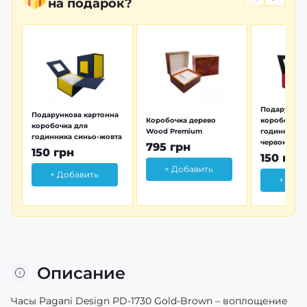
на подарок?
Подарунков
Подарункова картонна
Коробочка дерево
коробочка 
коробочка для
Wood Premium
годинника 
годинника синьо-жовта
червона
795 грн
150 грн
150 грн
+ Добавить
+ Добавить
+ Доб
Описание
Часы Pagani Design PD-1730 Gold-Brown – воплощение