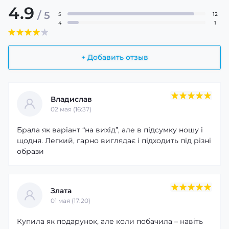
4.9
/ 5
5
12
4
1
+ Добавить отзыв
Владислав
02 мая (16:37)
Брала як варіант “на вихід”, але в підсумку ношу і
щодня. Легкий, гарно виглядає і підходить під різні
образи
Злата
01 мая (17:20)
Купила як подарунок, але коли побачила – навіть