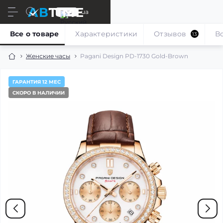
ru
ua
Все о товаре
Характеристики
Отзывов
В
13
Женские часы
Pagani Design PD-1730 Gold-Brown
ГАРАНТИЯ 12 МЕС
СКОРО В НАЛИЧИИ