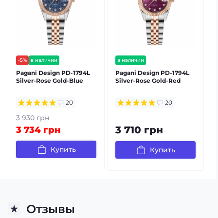
-5%
в наличии
в наличии
бесплатная доставка
бесплатная доставка
Pagani Design PD-1794L
Pagani Design PD-1794L
P
гарантия 12 мес
гарантия 12 мес
Silver-Rose Gold-Blue
Silver-Rose Gold-Red
S
20
20
3 930 грн
3 710 грн
3 734 грн
Купить
Купить
Отзывы