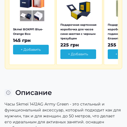
Подарочная картонная
Подарунков
Skmei BOXPF1 Blue-
коробочка для часов
коробочка 
Orange Box
сине-желтая с черным
годинника з
трезубцем
блакитна тр
145 грн
225 грн
255 грн
+ Добавить
+ Добавить
+ Доб
Описание
Часы Skmei 1412AG Army Green - это стильный и
функциональный аксессуар, который подходит как для
мужчин, так и для женщин. до 50 метров, что делает
его идеальным для активных занятий. оснащен