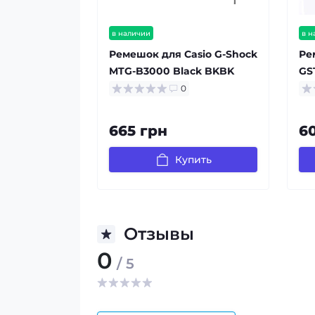
в наличии
в н
Ремешок для Casio G-Shock
Ре
MTG-B3000 Black BKBK
GS
0
665 грн
6
Купить
Отзывы
0
/ 5