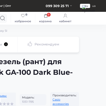
099 309 25 71
г | Опт
ru
ua
0
0
избранное
корзина
кабинет
sy SI
ы
Рекомендуем
0
зель (рант) для
k GA-100 Dark Blue-
Производитель:
зывы:
Модель:
Casio
1051-1195
accessories