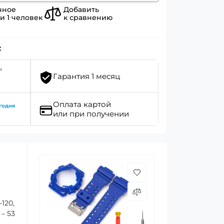
нное
Добавить
ли
1
человек
к сравнению
:
м
Гарантия 1 месяц
Оплата картой
годня
или при получении
120,
 – 53