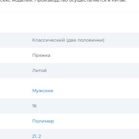
исекс моделей. Производство осуществляется в Китае.
Классический (две половинки)
Пряжка
Литой
Мужские
16
Полимер
21
,
2