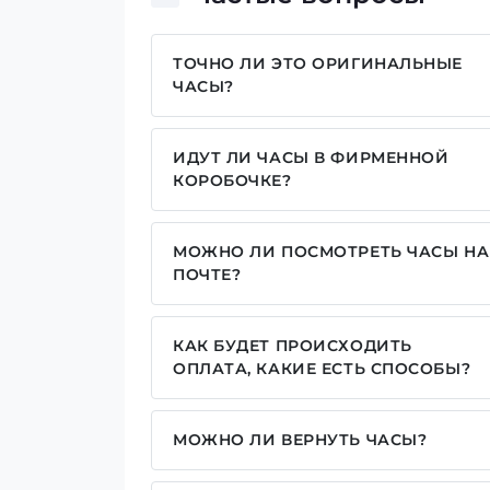
ТОЧНО ЛИ ЭТО ОРИГИНАЛЬНЫЕ
ЧАСЫ?
Да, все часы у нас только оригинальн
ИДУТ ЛИ ЧАСЫ В ФИРМЕННОЙ
КОРОБОЧКЕ?
Для часов бренда Casio, Pagani Des
брендовой надписью. Для бренда AWA
МОЖНО ЛИ ПОСМОТРЕТЬ ЧАСЫ НА
камуфляжную (в зависимости от клас
ПОЧТЕ?
отправляем надежно упакованные без 
Да у нас разрешен осмотр часов на поч
упаковку дополнительно для каждой м
рекомендуем посмотреть на наши под
КАК БУДЕТ ПРОИСХОДИТЬ
ОПЛАТА, КАКИЕ ЕСТЬ СПОСОБЫ?
У нас достаточно широкий выбор спос
реквизитам IBAN, оплата частями от пр
МОЖНО ЛИ ВЕРНУТЬ ЧАСЫ?
Да, у нас есть обмен на возврат товар