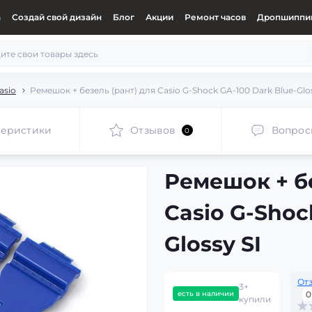
а
Создай свой дизайн
Блог
Акции
Ремонт часов
Дропшиппин
asio
Ремешок + безель (рант) для Casio G-Shock GA-100 Dark Blue-Glos
теристики
Отзывов
Вопрос
0
Ремешок + бе
Casio G-Shoc
Glossy SI
От
3+
есть в наличии
0
купили