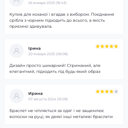
26 января 2025 (18:43)
Купив для коханої і вгадав з вибором. Поєднання
срібла з чорним підходить до всього, а якість
приємно здивувала.
Ірина
20 января 2025 (06:08)
Дизайн просто шикарний! Стриманий, але
елегантний, підходить під будь-який образ
Ирина
07 августа 2024 (15:09)
Браслет не чіпляється за одяг і не защемлює
волоски на руці, як деякі інші металеві браслети