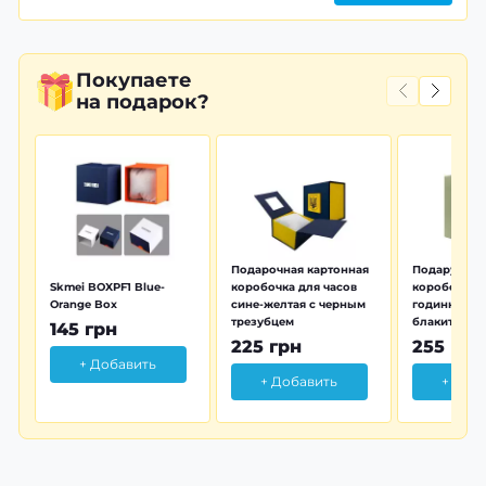
Покупаете
на подарок?
Подарочная картонная
Подарунков
Skmei BOXPF1 Blue-
коробочка для часов
коробочка 
Orange Box
сине-желтая с черным
годинника з
трезубцем
блакитна тр
145 грн
225 грн
255 грн
+ Добавить
+ Добавить
+ Доб