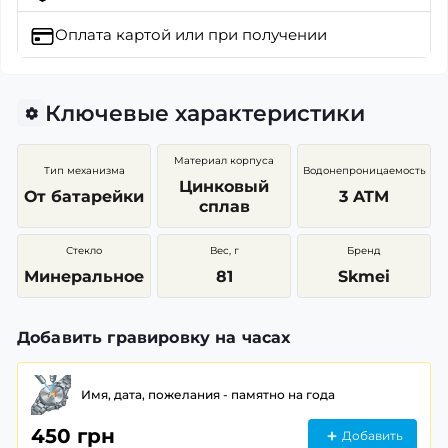
Оплата картой
или при получении
Ключевые характеристики
Материал корпуса
Тип механизма
Водонепроницаемость
Цинковый
От батарейки
3 ATM
сплав
Стекло
Вес, г
Бренд
Минеральное
81
Skmei
Добавить гравировку на часах
Имя, дата, пожелания - памятно на года
450 грн
Добавить