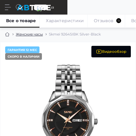
ru
ua
Все о товаре
Характеристики
Отзывов
В
11
Женские часы
Skmei 9264SIBK Silver-Black
ГАРАНТИЯ 12 МЕС
Видеообзор
СКОРО В НАЛИЧИИ