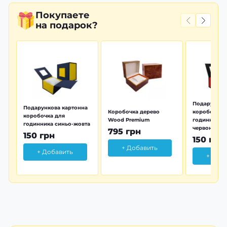
Покупаете
на подарок?
Подарунков
Подарункова картонна
Коробочка дерево
коробочка 
коробочка для
Wood Premium
годинника 
годинника синьо-жовта
червона
795 грн
150 грн
150 грн
+ Добавить
+ Добавить
+ Доб