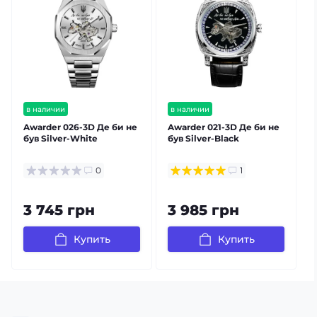
в наличии
в наличии
бесплатная доставка
бесплатная доставка
Awarder 026-3D Де би не
Awarder 021-3D Де би не
A
гарантия 12 мес
гарантия 12 мес
був Silver-White
був Silver-Black
б
0
1
3 745 грн
3 985 грн
Купить
Купить