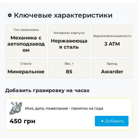
Ключевые характеристики
Тип механизма
Материал корпуса
Водонепроницаемость
Механика с
Нержавеюща
автоподзавод
3 ATM
я сталь
ом
Стекло
Вес, г
Бренд
Минеральное
85
Awarder
Добавить гравировку на часах
Имя, дата, пожелания - памятно на года
450 грн
Добавить