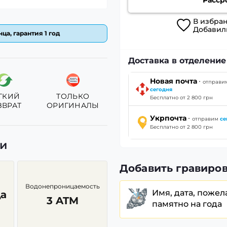
В
избра
Добави
ца, гарантия 1 год
Доставка в отделени
·
Новая почта
отправи
сегодня
ГКИЙ
ТОЛЬКО
Бесплатно от 2 800 грн
ЗВРАТ
ОРИГИНАЛЫ
·
Укрпочта
отправим
се
Бесплатно от 2 800 грн
ки
Добавить гравиров
Водонепроницаемость
Имя, дата, пожел
а
3 ATM
памятно на года