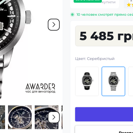
купили
10
человек смотрят прямо се
5 485 г
Цвет:
Серебристый
Расср