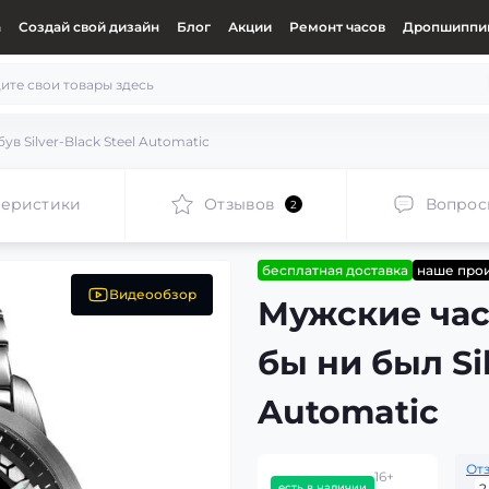
а
Создай свой дизайн
Блог
Акции
Ремонт часов
Дропшиппин
ув Silver-Black Steel Automatic
теристики
Отзывов
Вопрос
2
бесплатная доставка
наше про
Видеообзор
Мужские час
бы ни был Sil
Automatic
От
16+
есть в наличии
2