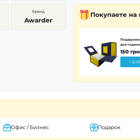
Бренд
Покупаете
на
Awarder
Подарунков
для годинн
150 грн
+ Доб
Офис / Бизнес
Подарок