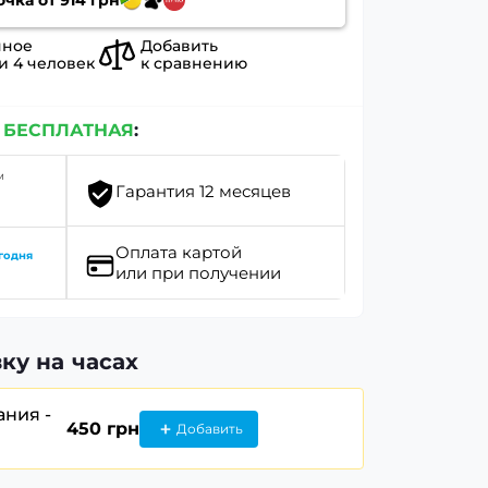
нное
Добавить
ли
4
человек
к сравнению
е
БЕСПЛАТНАЯ
:
м
Гарантия 12 месяцев
Оплата картой
годня
или при получении
ку на часах
ания -
450 грн
Добавить