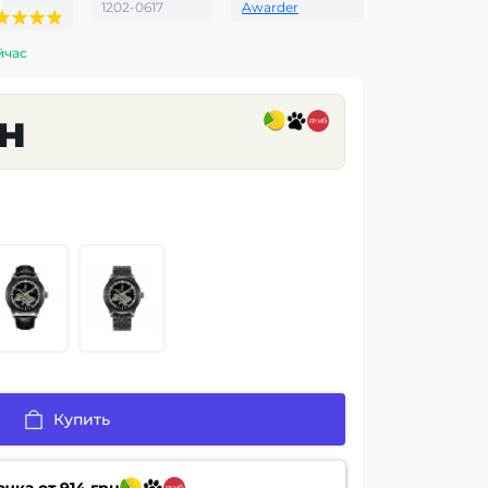
1202-0617
Awarder
йчас
рн
Купить
очка от
914
грн