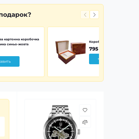
 подарок?
а картонна коробочка
Коробочка дерево Wood Pr
ика синьо-жовта
795 грн
+ Добавить
авить