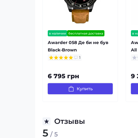
в наличии
бесплатная доставка
в н
гарантия 12 мес
гар
Awarder 058 Де би не був
Aw
Black-Brown
All
1
6 795 грн
9 
Купить
Отзывы
5
/ 5