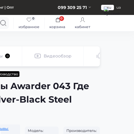
099 309 25 71
г | Опт
ru
ua
0
0
избранное
корзина
кабинет
ы
Видеообзор
Рекомендуе
0
изводство
ы Awarder 043 Где
ver-Black Steel
зывы:
Модель:
Производитель: