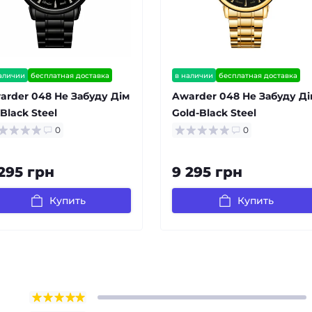
аличии
бесплатная доставка
в наличии
бесплатная доставка
антия 12 мес
видеообзор
гарантия 12 мес
arder 048 Не Забуду Дім
Awarder 048 Не Забуду Ді
 Black Steel
Gold-Black Steel
0
0
295 грн
9 295 грн
Купить
Купить