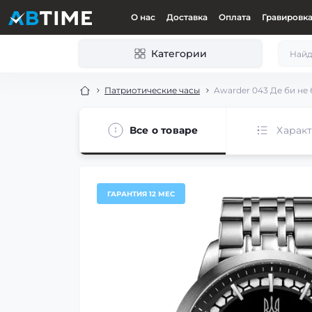
О нас
Доставка
Оплата
Гравировк
Категории
Патриотические часы
Awarder 043 Де би не б
Все о товаре
Харак
ГАРАНТИЯ 12 МЕС