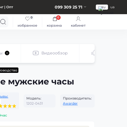
099 309 25 71
г | Опт
ru
ua
0
0
избранное
корзина
кабинет
ы
Видеообзор
Рекомендуе
0
изводство
е мужские часы
зывы:
Модель:
Производитель:
1202-0431
Awarder
йчас