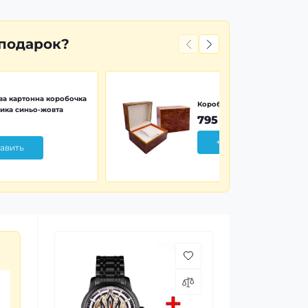
 подарок?
а картонна коробочка
Коробочка дерево Wood Pr
ика синьо-жовта
795 грн
+ Добавить
авить