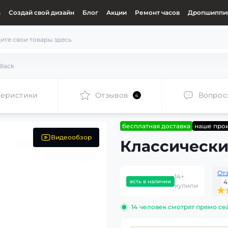
а
Создай свой дизайн
Блог
Акции
Ремонт часов
Дропшиппин
Black
теристики
Отзывов
Вопрос
4
бесплатная доставка
наше про
Видеообзор
Классически
От
14+
есть в наличии
4
купили
14
человек смотрят прямо се