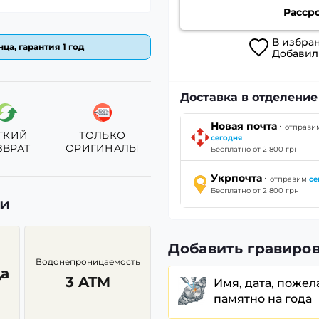
Расср
В
избра
ца, гарантия 1 год
Добави
Доставка в отделени
·
Новая почта
отправи
ГКИЙ
ТОЛЬКО
сегодня
ЗВРАТ
ОРИГИНАЛЫ
Бесплатно от 2 800 грн
·
Укрпочта
отправим
се
Бесплатно от 2 800 грн
ки
Добавить гравиров
Водонепроницаемость
а
3 ATM
Имя, дата, пожел
памятно на года