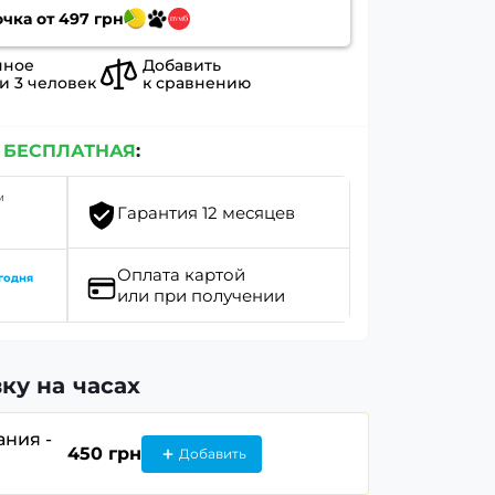
очка от
497
грн
нное
Добавить
ли
3
человек
к сравнению
е
БЕСПЛАТНАЯ
:
м
Гарантия 12 месяцев
Оплата картой
годня
или при получении
ку на часах
ания -
450 грн
Добавить