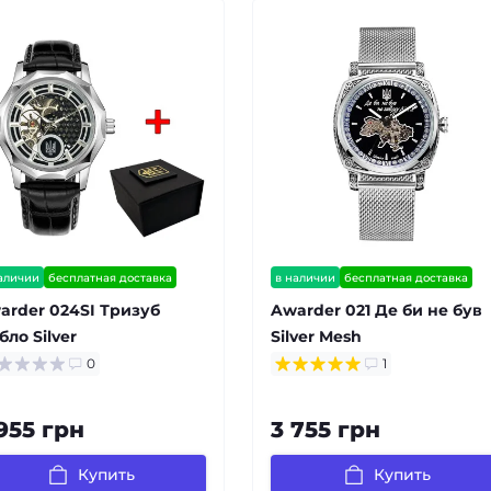
аличии
бесплатная доставка
в наличии
бесплатная доставка
антия 12 мес
гарантия 12 мес
arder 024SI Тризуб
Awarder 021 Де би не був
бло Silver
Silver Mesh
0
1
955 грн
3 755 грн
Купить
Купить