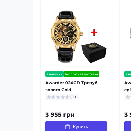
в наличии
бесплатная доставка
в н
гарантия 12 мес
гар
Awarder 024GD Тризуб
Aw
золото Gold
срі
0
3 955 грн
3 
Купить