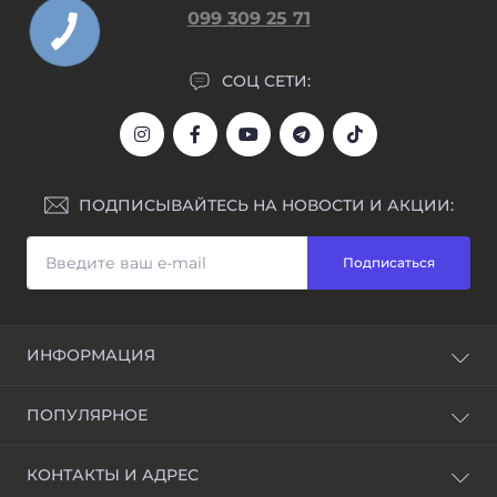
099 309 25 71
СОЦ СЕТИ:
ПОДПИСЫВАЙТЕСЬ НА НОВОСТИ И АКЦИИ:
Подписаться
ИНФОРМАЦИЯ
Блог
ПОПУЛЯРНОЕ
Awarder – бренд наручных часов
Возврат и обмен
Мужские часы
КОНТАКТЫ И АДРЕС
Гравировка
Женские часы