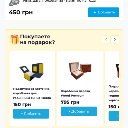
Имя, дата, пожелания - памятно на года
450 грн
Добавить
Покупаете
на подарок?
Подарунков
Подарункова картонна
Коробочка дерево
коробочка 
коробочка для
Wood Premium
годинника 
годинника синьо-жовта
червона
795 грн
150 грн
150 грн
+ Добавить
+ Добавить
+ Доб