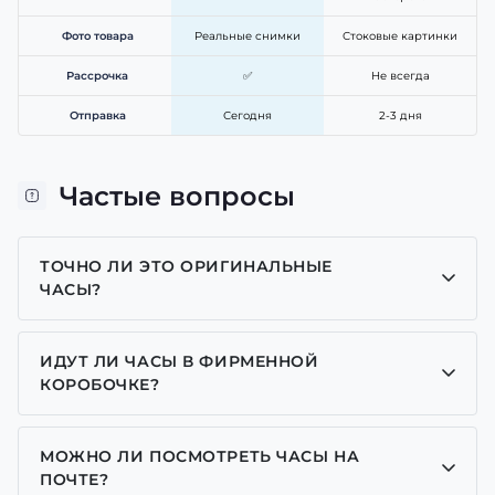
Фото товара
Реальные снимки
Стоковые картинки
Рассрочка
✅
Не всегда
Отправка
Сегодня
2-3 дня
Частые вопросы
ТОЧНО ЛИ ЭТО ОРИГИНАЛЬНЫЕ
ЧАСЫ?
Да, все часы у нас только оригинальные, мы
являемся представителем многих брендов.
ИДУТ ЛИ ЧАСЫ В ФИРМЕННОЙ
КОРОБОЧКЕ?
Для часов бренда Casio, Pagani Design, GUARDO и
GOODYEAR добавляем фирменные коробочки с
МОЖНО ЛИ ПОСМОТРЕТЬ ЧАСЫ НА
брендовой надписью. Для бренда AWARDER
ПОЧТЕ?