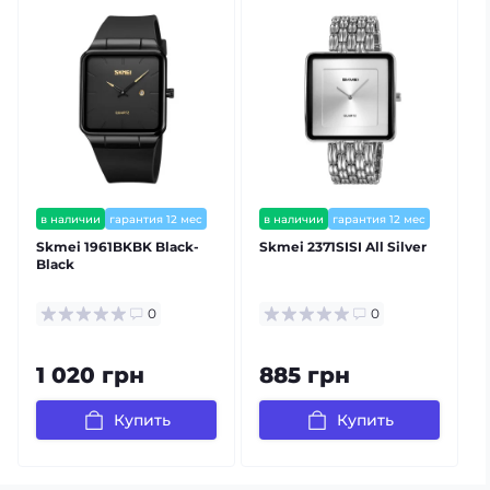
в наличии
гарантия 12 мес
в наличии
гарантия 12 мес
Skmei 1961BKBK Black-
Skmei 2371SISI All Silver
Black
B
0
0
1 020 грн
885 грн
Купить
Купить