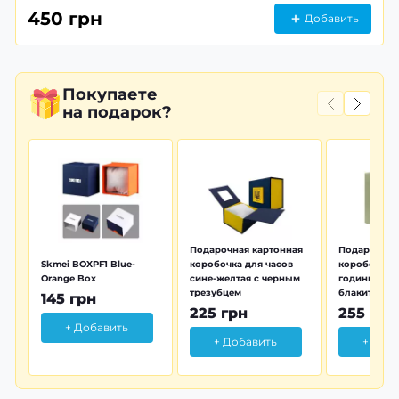
450 грн
Добавить
Покупаете
на подарок?
Подарочная картонная
Подарунков
Skmei BOXPF1 Blue-
коробочка для часов
коробочка 
Orange Box
сине-желтая с черным
годинника з
трезубцем
блакитна тр
145 грн
225 грн
255 грн
+ Добавить
+ Добавить
+ Доб