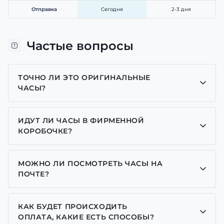
Отправка
Сегодня
2-3 дня
Частые вопросы
ТОЧНО ЛИ ЭТО ОРИГИНАЛЬНЫЕ
ЧАСЫ?
Да, все часы у нас только оригинальные, мы
являемся представителем многих брендов.
ИДУТ ЛИ ЧАСЫ В ФИРМЕННОЙ
КОРОБОЧКЕ?
Для часов бренда Casio, Pagani Design, GUARDO и
GOODYEAR добавляем фирменные коробочки с
МОЖНО ЛИ ПОСМОТРЕТЬ ЧАСЫ НА
брендовой надписью. Для бренда AWARDER
ПОЧТЕ?
добавляем черную с трезубцем коробочку или
Да у нас разрешен осмотр часов на почте.
камуфляжную (в зависимости от классической
модели или спортивной) все другие модели
КАК БУДЕТ ПРОИСХОДИТЬ
отправляем надежно упакованные без коробочки,
ОПЛАТА, КАКИЕ ЕСТЬ СПОСОБЫ?