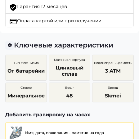
Гарантия 12 месяцев
Оплата картой
или при получении
Ключевые характеристики
Материал корпуса
Тип механизма
Водонепроницаемость
Цинковый
От батарейки
3 ATM
сплав
Стекло
Вес, г
Бренд
Минеральное
48
Skmei
Добавить гравировку на часах
Имя, дата, пожелания - памятно на года