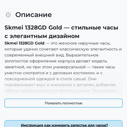
Описание
Skmei 1328GD Gold — стильные часы
с элегантным дизайном
Skmei 1328GD Gold
— это женские наручные часы,
которые удачно сочетают классическую элегантность и
современный внешний вид. Выразительное
золотистое оформление корпуса делает модель
заметной, но при этом универсальной — такие часы
уместно смотрятся и с деловым костюмом, и с
повседневной одеждой в стиле casual. Они
подчёркивают вкус и внимание к деталям, добавляя
образу завершённости и лёгкого шарма. Эта модель
отлично подойдёт тем, кто ищет привлекательные
часы без лишних сложностей.
Показать полностью
Преимущества и особенности
Skmei 1328GD созданы для женщин, которые ценят
Инструкция как измерить запястье для часов?