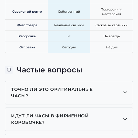
Посторонняя
Сервисный центр
Собственный
мастерская
Фото товара
Реальные снимки
Стоковые картинки
Рассрочка
✅
Не всегда
Отправка
Сегодня
2-3 дня
Частые вопросы
ТОЧНО ЛИ ЭТО ОРИГИНАЛЬНЫЕ
ЧАСЫ?
Да, все часы у нас только оригинальные, мы
являемся представителем многих брендов.
ИДУТ ЛИ ЧАСЫ В ФИРМЕННОЙ
КОРОБОЧКЕ?
Для часов бренда Casio, Pagani Design, GUARDO и