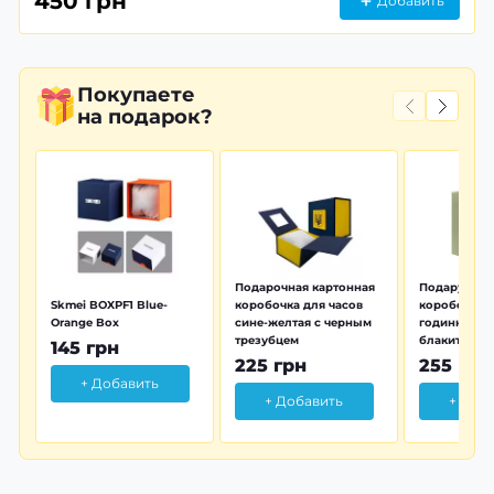
450 грн
Добавить
Покупаете
на подарок?
Подарочная картонная
Подарунков
Skmei BOXPF1 Blue-
коробочка для часов
коробочка 
Orange Box
сине-желтая с черным
годинника з
трезубцем
блакитна тр
145 грн
225 грн
255 грн
+ Добавить
+ Добавить
+ Доб