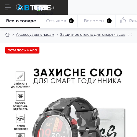
ru
ua
Все о товаре
Отзывов
Вопросы
Ре
0
0
Аксессуары к часам
Защитное стекло для смарт часов
За
ОСТАЛОСЬ МАЛО