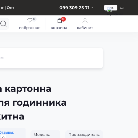
099 309 25 71
г | Опт
ru
ua
0
0
избранное
корзина
кабинет
ем
 картонна
ля годинника
китна
Отзывы:
Модель:
Производитель:
0