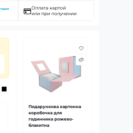
Оплата картой
годня
или при получении
Подарункова картонна
коробочка для
годинника рожево-
блакитна