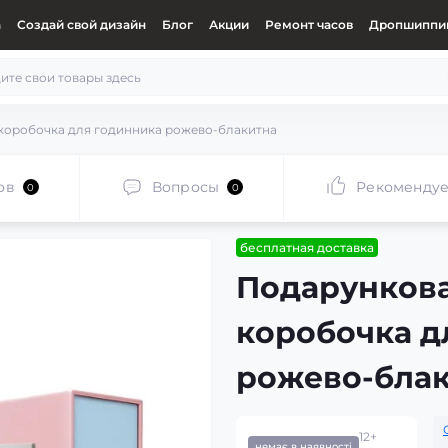
а
Создай свой дизайн
Блог
Акции
Ремонт часов
Дропшиппин
коробочка для годинника рожево-блакитна
ов
Вопросы
Рекоменду
0
0
бесплатная доставка
Подарункова
коробочка д
рожево-бла
12+
немає в наявності