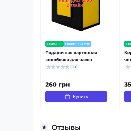
в наличии
гарантия 12 мес
в н
Подарочная картонная
Ко
коробочка для часов
че
черно-желтая
ди
0
Индивидуальный дизайн
260 грн
3
Купить
Отзывы