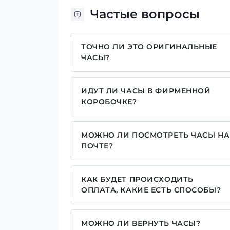
Частые вопросы
ТОЧНО ЛИ ЭТО ОРИГИНАЛЬНЫЕ
ЧАСЫ?
Да, все часы у нас только оригинальн
ИДУТ ЛИ ЧАСЫ В ФИРМЕННОЙ
КОРОБОЧКЕ?
Для часов бренда Casio, Pagani Des
брендовой надписью. Для бренда AWA
МОЖНО ЛИ ПОСМОТРЕТЬ ЧАСЫ НА
камуфляжную (в зависимости от клас
ПОЧТЕ?
отправляем надежно упакованные без 
Да у нас разрешен осмотр часов на поч
упаковку дополнительно для каждой м
рекомендуем посмотреть на наши под
КАК БУДЕТ ПРОИСХОДИТЬ
ОПЛАТА, КАКИЕ ЕСТЬ СПОСОБЫ?
У нас достаточно широкий выбор спос
реквизитам IBAN, оплата частями от пр
МОЖНО ЛИ ВЕРНУТЬ ЧАСЫ?