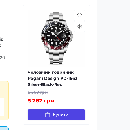
ід
є
 20
Чоловічий годинник
Pagani Design PD-1662
Silver-Black-Red
5 560 грн
5 282 грн
Купити