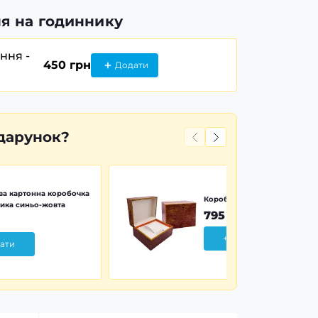
я на годиннику
ання -
450 грн
Додати
дарунок?
а картонна коробочка
Коробочка дерево Wood Pr
ика синьо-жовта
795 грн
+ Додати
ати