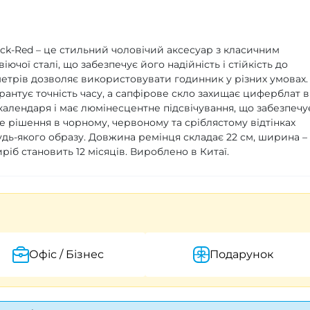
lack-Red – це стильний чоловічий аксесуар з класичним
чої сталі, що забезпечує його надійність і стійкість до
етрів дозволяє використовувати годинник у різних умовах.
рантує точність часу, а сапфірове скло захищає циферблат в
алендаря і має люмінесцентне підсвічування, що забезпечу
ве рішення в чорному, червоному та сріблястому відтінках
дь-якого образу. Довжина ремінця складає 22 см, ширина –
виріб становить 12 місяців. Вироблено в Китаї.
Офіс / Бізнес
Подарунок