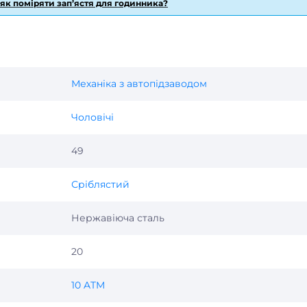
 як поміряти зап’ястя для годинника?
Механіка з автопідзаводом
Чоловічі
49
Сріблястий
Нержавіюча сталь
20
10 ATM