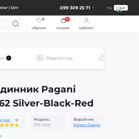
099 309 25 71
інг | Опт
ru
ua
0
0
обране
кошик
кабінет
ня
Відеоогляд
Рекомендує
0
одинник Pagani
62 Silver-Black-Red
Модель:
Виробник:
дгуки:
12
1138-0159
Pagani Design
з