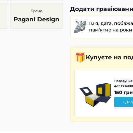
Додати гравіюванн
Бренд
Pagani Design
Ім'я, дата, побаж
пам'ятно на роки
Купуєте
на по
Подарунков
для годинн
150 грн
+ Дод