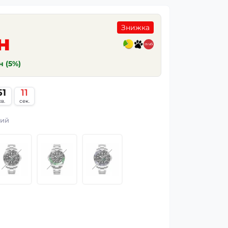
Знижка
н
н (5%)
51
10
хв.
сек.
ний