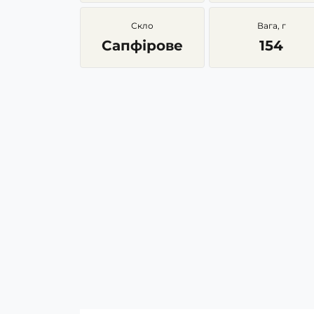
Скло
Вага, г
Сапфірове
154