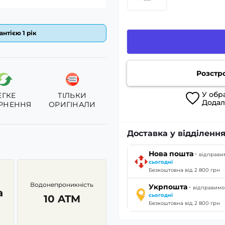
антією 1 рік
Розстр
У
обр
ЕГКЕ
ТІЛЬКИ
Дода
РНЕННЯ
ОРИГІНАЛИ
Доставка у відділенн
·
Нова пошта
відправи
сьогодні
Безкоштовна від 2 800 грн
Водонепроникність
·
Укрпошта
відправимо
а
сьогодні
10 ATM
Безкоштовна від 2 800 грн