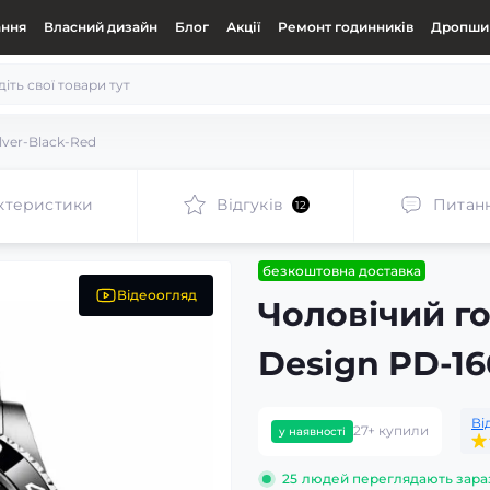
ання
Власний дизайн
Блог
Акції
Ремонт годинників
Дропшип
lver-Black-Red
ктеристики
Відгуків
Питан
12
безкоштовна доставка
Відеоогляд
Чоловічий г
Design PD-16
Ві
27+ купили
у наявності
25
людей переглядають зара