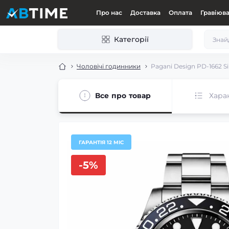
Про нас
Доставка
Оплата
Гравіюв
Категорії
Чоловічі годинники
Pagani Design PD-1662 Si
Все про товар
Хара
ГАРАНТІЯ 12 МІС
-5%