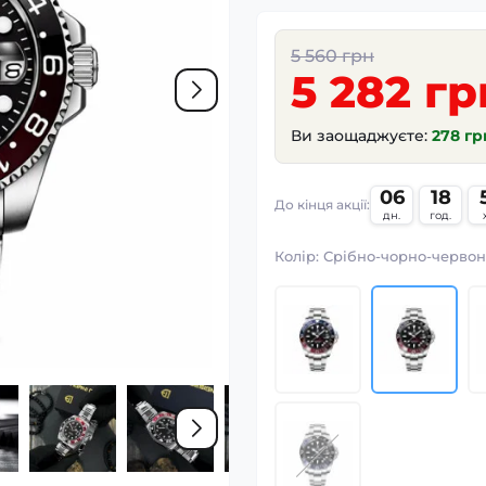
5 560 грн
5 282 гр
Ви заощаджуєте:
278 гр
06
18
До кінця акції:
дн.
год.
Колір:
Срібно-чорно-черво