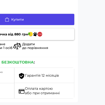
Купити
очка від
880
грн
ане
Додати
ли
1
осіб
до порівняння
я
БЕЗКОШТОВНА
:
мо
Гарантія 12 місяців
Оплата картою
або при отриманні