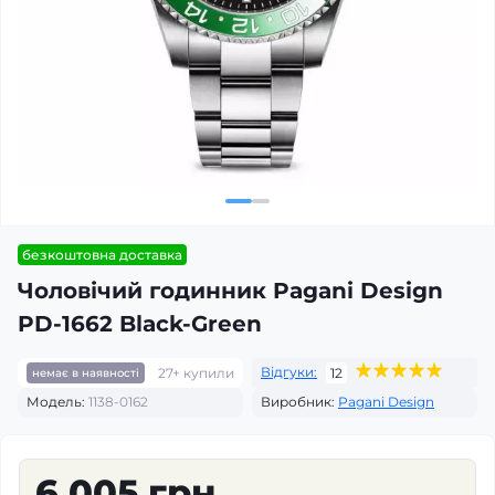
безкоштовна доставка
Чоловічий годинник Pagani Design
PD-1662 Black-Green
Відгуки:
27+ купили
12
немає в наявності
Модель:
1138-0162
Виробник:
Pagani Design
6 005 грн