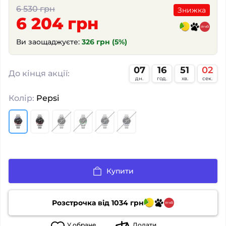
6 530 грн
Знижка
6 204 грн
Ви заощаджуєте:
326 грн (5%)
07
16
51
01
:
:
:
До кінця акції:
дн.
год.
хв.
сек.
Колір:
Pepsi
Купити
Розстрочка від
1034
грн
У
обране
Додати