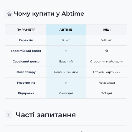
Чому купити у Abtime
ПАРАМЕТР
ABTIME
ІНШІ
Гарантія
12 міс
6-12 міс
Гарантійний талон
✅
🚫
Сервісний центр
Власний
Стороння майстерня
Фото товару
Реальні знімки
Стокові картинки
Розстрочка
✅
Не завжди
Відправка
Сьогодні
2-3 дні
Часті запитання