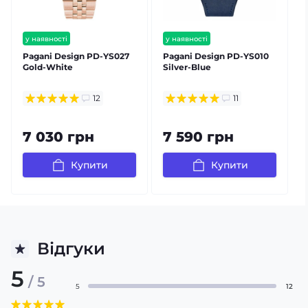
у наявності
у наявності
безкоштовна доставка
безкоштовна доставка
Pagani Design PD-YS027
Pagani Design PD-YS010
гарантія 12 міс
гарантія 12 міс
Gold-White
Silver-Blue
S
залишилось мало
12
11
7 030 грн
7 590 грн
Купити
Купити
Відгуки
5
/ 5
5
12