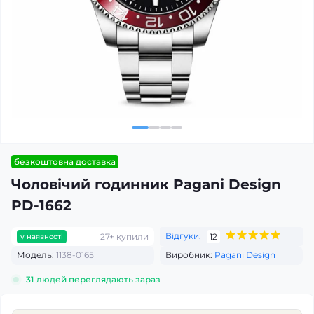
безкоштовна доставка
Чоловічий годинник Pagani Design
PD-1662
Відгуки:
27+ купили
12
у наявності
Модель:
1138-0165
Виробник:
Pagani Design
31
людей переглядають зараз