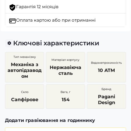
Гарантія 12 місяців
Оплата картою
або при отриманні
Ключові характеристики
Тип механізму
Матеріал корпусу
Водонепроникність
Механіка з
Нержавіюча
автопідзавод
10 ATM
сталь
ом
Бренд
Скло
Вага, г
Pagani
Сапфірове
154
Design
Додати гравіювання на годиннику