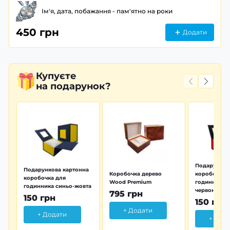
Ім'я, дата, побажання - пам'ятно на роки
450 грн
Додати
Купуєте
на подарунок?
Подарунков
Подарункова картонна
Коробочка дерево
коробочка 
коробочка для
Wood Premium
годинника 
годинника синьо-жовта
червона
795 грн
150 грн
150 грн
+ Додати
+ Додати
+ Дод