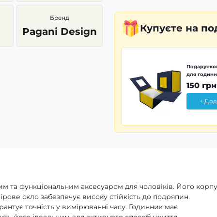
Бренд
Купуєте
на по
Pagani Design
Подарунков
для годинн
150 грн
+ Дод
им та функціональним аксесуаром для чоловіків. Його корп
ірове скло забезпечує високу стійкість до подряпин.
рантує точність у вимірюванні часу. Годинник має
ить його ідеальним для активного способу життя.