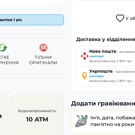
У
о
антією 1 рік
Доставка у відділенн
·
Нова пошта
відправи
сьогодні
ЕГКЕ
ТІЛЬКИ
Безкоштовна від 2 800 грн
РНЕННЯ
ОРИГІНАЛИ
·
Укрпошта
відправимо
сьогодні
Безкоштовна від 2 800 грн
Додати гравіюванн
Водонепроникність
а
Ім'я, дата, побаж
10 ATM
пам'ятно на роки