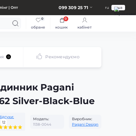
099 309 25 71
інг | Опт
ru
ua
0
0
обране
кошик
кабінет
ня
Рекомендуємо
0
одинник Pagani
62 Silver-Black-Blue
Відгуки:
Модель:
Виробник:
12
1138-0044
Pagani Design