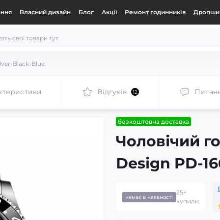
ання
Власний дизайн
Блог
Акції
Ремонт годинників
Дропшип
lver-Black-Blue
ктеристики
Відгуків
Питан
12
безкоштовна доставка
Чоловічий г
Design PD-16
25+
немає в наявності
купили