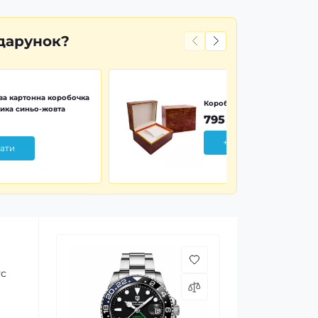
дарунок?
а картонна коробочка
Коробочка дерево Wood Pr
ика синьо-жовта
795 грн
+ Додати
ати
ус