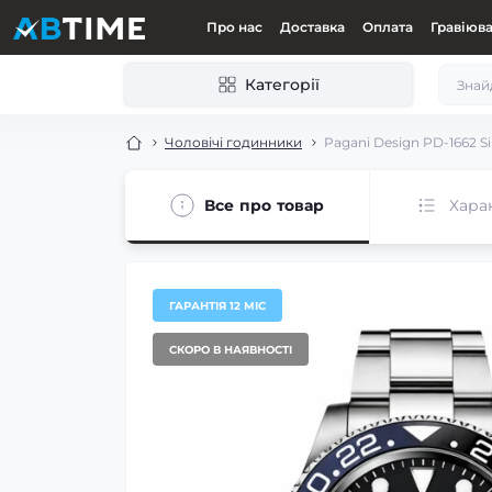
Про нас
Доставка
Оплата
Гравіюв
Категорії
Чоловічі годинники
Pagani Design PD-1662 Si
Все про товар
Хара
ГАРАНТІЯ 12 МІС
СКОРО В НАЯВНОСТІ