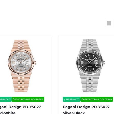
аявності
безкоштовна доставка
у наявності
безкоштовна доставка
антія 12 міс
гарантія 12 міс
gani Design PD-YS027
Pagani Design PD-YS027
ld-White
Silver-Black