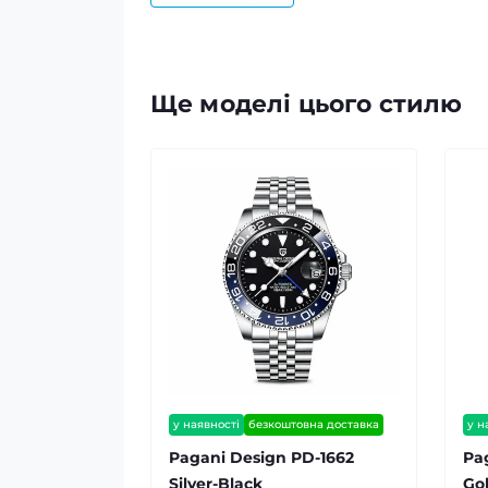
Ще моделі цього стилю
у наявності
безкоштовна доставка
у н
гарантія 12 міс
гар
Pagani Design PD-1662
Pa
Silver-Black
Go