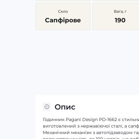
Скло
Вага, г
Сапфірове
190
Опис
Годинник Pagani Design PD-1662 є стильн
виготовлений з нержавіючої сталі, а сапф
Механічний механізм з автопідзаводом га
водонепроникність до 100 метрів, що роб