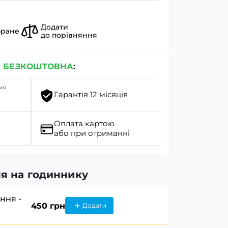
Додати
бране
до порівняння
я
БЕЗКОШТОВНА
:
мо
Гарантія 12 місяців
Оплата картою
або при отриманні
я на годиннику
ання -
450 грн
Додати