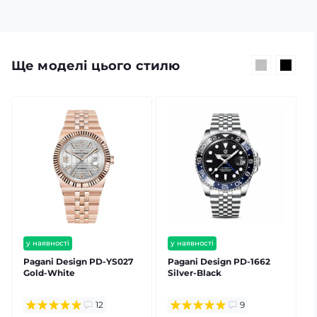
Ще моделі цього стилю
у наявності
у наявності
безкоштовна доставка
безкоштовна доставка
Pagani Design PD-YS027
Pagani Design PD-1662
P
гарантія 12 міс
гарантія 12 міс
Gold-White
Silver-Black
S
12
9