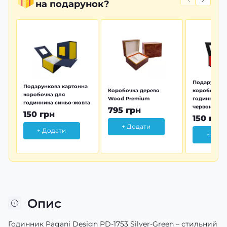
на подарунок?
Подарунков
Подарункова картонна
Коробочка дерево
коробочка 
коробочка для
Wood Premium
годинника 
годинника синьо-жовта
червона
795 грн
150 грн
150 грн
+ Додати
+ Додати
+ Дод
Опис
Годинник Pagani Design PD-1753 Silver-Green – стильний