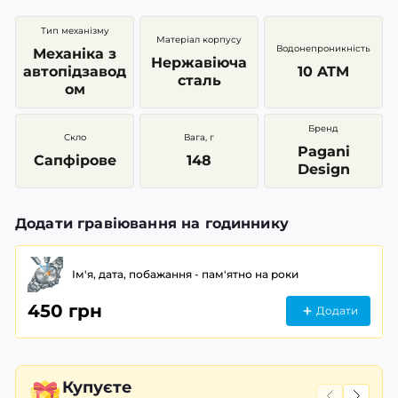
Тип механізму
Матеріал корпусу
Водонепроникність
Механіка з
Нержавіюча
автопідзавод
10 ATM
сталь
ом
Бренд
Скло
Вага, г
Pagani
Сапфірове
148
Design
Додати гравіювання на годиннику
Ім'я, дата, побажання - пам'ятно на роки
450 грн
Додати
Купуєте