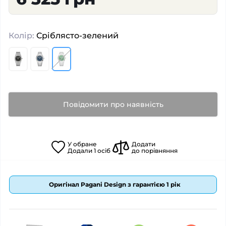
Колір:
Сріблясто-зелений
Повідомити про наявність
У
обране
Додати
Додали
1
осіб
до порівняння
Оригінал Pagani Design з гарантією 1 рік