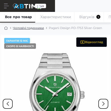
ru
ua
Все про товар
Характеристики
Відгуків
П
9
Чоловічі годинники
Pagani Design PD-1753 Silver-Green
ГАРАНТІЯ 12 МІС
Відеоогляд
СКОРО В НАЯВНОСТІ