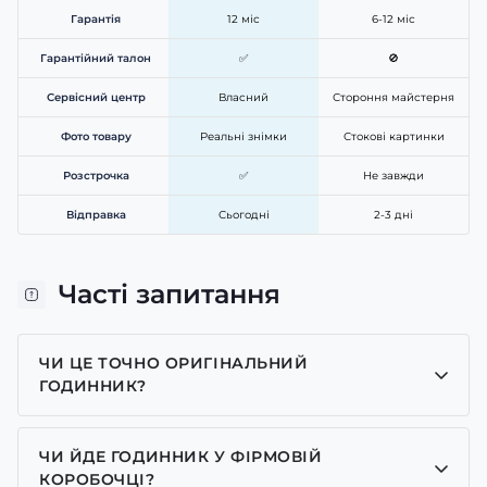
Гарантія
12 міс
6-12 міс
Гарантійний талон
✅
🚫
Сервісний центр
Власний
Стороння майстерня
Фото товару
Реальні знімки
Стокові картинки
Розстрочка
✅
Не завжди
Відправка
Сьогодні
2-3 дні
Часті запитання
ЧИ ЦЕ ТОЧНО ОРИГІНАЛЬНИЙ
ГОДИННИК?
Так, усі годинники у нас лише оригінальні, ми є
представником багатьох брендів.
ЧИ ЙДЕ ГОДИННИК У ФІРМОВІЙ
КОРОБОЧЦІ?