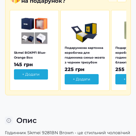
на подарунок?
Подарункова картонна
Подарунков
Skmei BOXPF1 Blue-
коробочка для
коробочка 
Orange Box
годинника синьо-жовта
годинника з
з чорним тризубом
блакитна тр
145 грн
225 грн
255 грн
+ Додати
+ Додати
+ Дод
Опис
Годинник Skmei 9281BN Brown - це стильний чоловічий