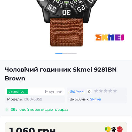
Чоловічий годинник Skmei 9281BN
Brown
Відгуки:
1+ купили
0
у наявності
Модель:
1080-0859
Виробник:
Skmei
35
людей переглядають зараз
1 060 грн