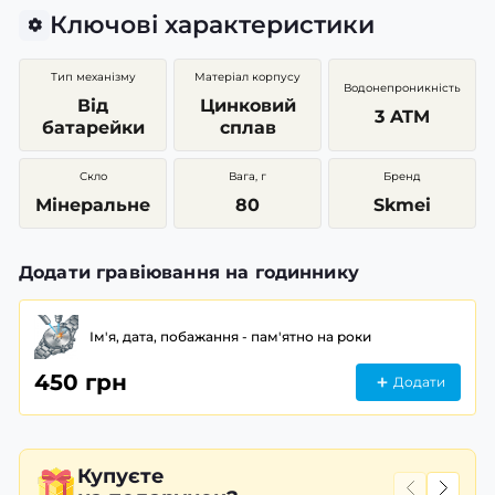
Ключові характеристики
Тип механізму
Матеріал корпусу
Водонепроникність
Від
Цинковий
3 ATM
батарейки
сплав
Скло
Вага, г
Бренд
Мінеральне
80
Skmei
Додати гравіювання на годиннику
Ім'я, дата, побажання - пам'ятно на роки
450 грн
Додати
Купуєте