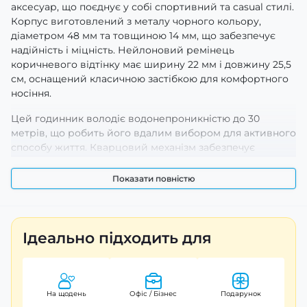
аксесуар, що поєднує у собі спортивний та casual стилі.
Корпус виготовлений з металу чорного кольору,
діаметром 48 мм та товщиною 14 мм, що забезпечує
надійність і міцність. Нейлоновий ремінець
коричневого відтінку має ширину 22 мм і довжину 25,5
см, оснащений класичною застібкою для комфортного
носіння.
Цей годинник володіє водонепроникністю до 30
метрів, що робить його вдалим вибором для активного
способу життя. Кварцовий механізм забезпечує
точність, а полімерне скло стійке до механічних
пошкоджень. Годинник також має функцію календаря
Показати повністю
та люмінесцентну підсвітку для зручності в темряві.
Цифровий дисплей із стрілками та арабськими
цифрами легко читається, а індикація годин, хвилин,
Ідеально підходить для
секунд і числа доповнює його функціональність.
Годинник має гарантію на 12 місяців і виготовлений в
Китаї. Вага аксесуара складає 80 г, що робить його
легким та зручним для щоденного використання.
На щодень
Офіс / Бізнес
Подарунок