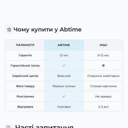
Чому купити у Abtime
ПАРАМЕТР
ABTIME
ІНШІ
Гарантія
12 міс
6-12 міс
Гарантійний талон
✅
🚫
Сервісний центр
Власний
Стороння майстерня
Фото товару
Реальні знімки
Стокові картинки
Розстрочка
✅
Не завжди
Відправка
Сьогодні
2-3 дні
Часті запитання