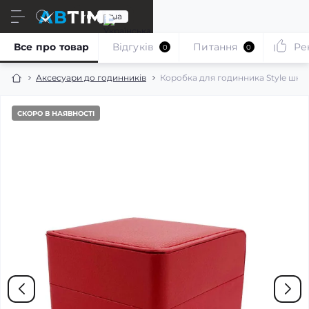
ru
ua
Все про товар
Відгуків
Питання
Ре
0
0
Аксесуари до годинників
Коробка для годинника Style шкі
СКОРО В НАЯВНОСТІ