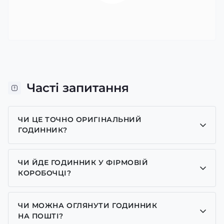
Часті запитання
ЧИ ЦЕ ТОЧНО ОРИГІНАЛЬНИЙ
ГОДИННИК?
Так, усі годинники у нас лише оригінальні, ми є
представником багатьох брендів.
ЧИ ЙДЕ ГОДИННИК У ФІРМОВІЙ
КОРОБОЧЦІ?
Для годинників бренду Casio, Pagani Design,
GUARDO та GOODYEAR додаємо фірмові
ЧИ МОЖНА ОГЛЯНУТИ ГОДИННИК
коробочки із брендовим надписом. Для бренду
НА ПОШТІ?