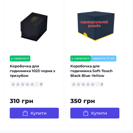
у наявності
у наявності
гарантія 12 міс
залишилось мало
Коробочка для
Коробочка для
годинника 1023 чорна з
годинника Soft-Touch
тризубом
Black Blue-Yellow
Індивідуальний дизайн
0
0
310 грн
350 грн
Купити
Купити