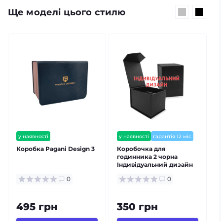
Ще моделі цього стилю
у наявності
у наявності
гарантія 12 міс
Коробка Pagani Design 3
Коробочка для
годинника 2 чорна
г
Індивідуальний дизайн
0
0
495 грн
350 грн