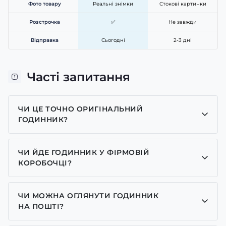
Фото товару
Реальні знімки
Стокові картинки
Розстрочка
✅
Не завжди
Відправка
Сьогодні
2-3 дні
Часті запитання
ЧИ ЦЕ ТОЧНО ОРИГІНАЛЬНИЙ
ГОДИННИК?
Так, усі годинники у нас лише оригінальні, ми є
представником багатьох брендів.
ЧИ ЙДЕ ГОДИННИК У ФІРМОВІЙ
КОРОБОЧЦІ?
Для годинників бренду Casio, Pagani Design,
GUARDO та GOODYEAR додаємо фірмові
ЧИ МОЖНА ОГЛЯНУТИ ГОДИННИК
коробочки із брендовим надписом. Для бренду
НА ПОШТІ?
AWARDER додаємо чорну із тризубом коробочку
Так у нас дозволений огляд годинників на пошті.
або камуфляжну(в залежності класична модель чи