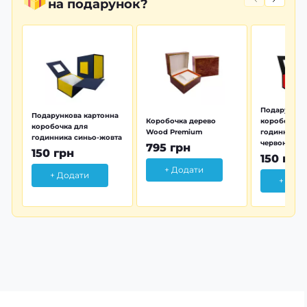
на подарунок?
Подарунков
Подарункова картонна
Коробочка дерево
коробочка 
коробочка для
Wood Premium
годинника 
годинника синьо-жовта
червона
795 грн
150 грн
150 грн
+ Додати
+ Додати
+ Дод