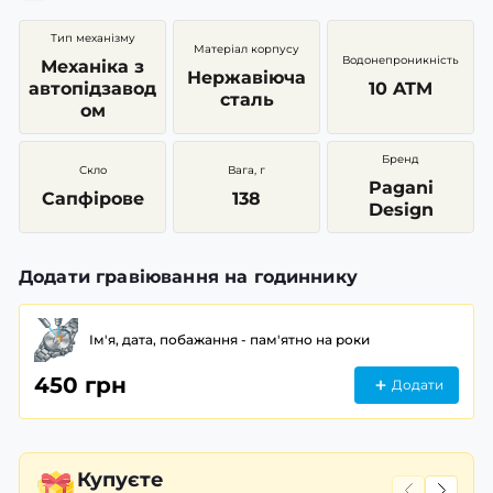
Тип механізму
Матеріал корпусу
Водонепроникність
Механіка з
Нержавіюча
автопідзавод
10 ATM
сталь
ом
Бренд
Скло
Вага, г
Pagani
Сапфірове
138
Design
Додати гравіювання на годиннику
Ім'я, дата, побажання - пам'ятно на роки
450 грн
Додати
Купуєте