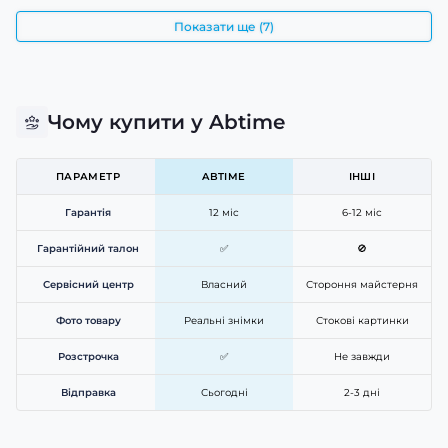
Показати ще (7)
Чому купити у Abtime
ПАРАМЕТР
ABTIME
ІНШІ
Гарантія
12 міс
6-12 міс
Гарантійний талон
✅
🚫
Сервісний центр
Власний
Стороння майстерня
Фото товару
Реальні знімки
Стокові картинки
Розстрочка
✅
Не завжди
Відправка
Сьогодні
2-3 дні