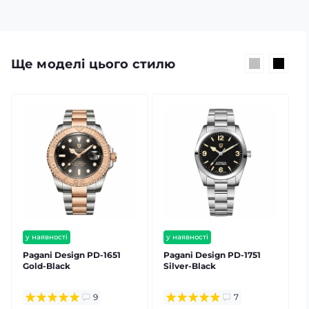
Ще моделі цього стилю
у наявності
у наявності
безкоштовна доставка
безкоштовна доставка
Pagani Design PD-1651
Pagani Design PD-1751
P
гарантія 12 міс
гарантія 12 міс
Gold-Black
Silver-Black
S
залишилось мало
9
7