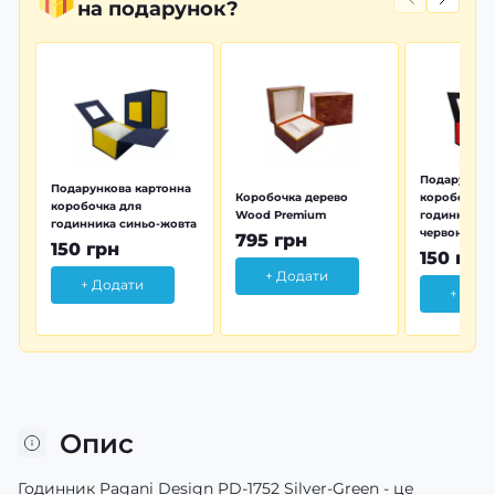
на подарунок?
Подарунков
Подарункова картонна
Коробочка дерево
коробочка 
коробочка для
Wood Premium
годинника 
годинника синьо-жовта
червона
795 грн
150 грн
150 грн
+ Додати
+ Додати
+ Дод
Опис
Годинник Pagani Design PD-1752 Silver-Green - це