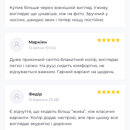
Купив більше через зовнішній вигляд. Уживу
виглядає ще цікавіше, ніж на фото. Зручний у
носінні, швидко звик і тепер ношу постійно
Маркіян
12 квітня (10:04)
Дуже приємний світло-блакитний колір, виглядає
легко і свіжо. На руці сидить комфортно, не
відчувається важким. Гарний варіант на щодень
Федір
15 березня (13:28)
Є відчуття, що модель більш “жива”, ніж класичні
варіанти. Колір додає настрою, але при цьому все
виглядає акуратно і доречно