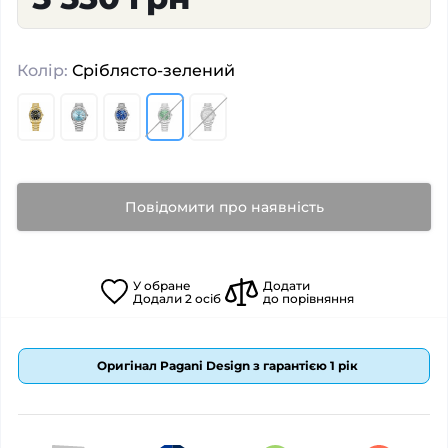
Колір:
Сріблясто-зелений
Повідомити про наявність
У
обране
Додати
Додали
2
осіб
до порівняння
Оригінал Pagani Design з гарантією 1 рік