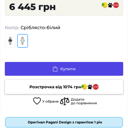
6 445 грн
Колір:
Сріблясто-білий
Купити
Розстрочка від
1074
грн
Додати
У
обране
до порівняння
Оригінал Pagani Design з гарантією 1 рік