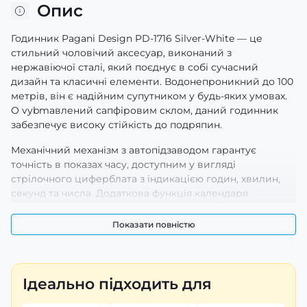
Опис
Годинник Pagani Design PD-1716 Silver-White — це
стильний чоловічий аксесуар, виконаний з
нержавіючої сталі, який поєднує в собі сучасний
дизайн та класичні елементи. Водонепроникний до 100
метрів, він є надійним супутником у будь-яких умовах.
О vybmaвлений сапфіровим склом, даний годинник
забезпечує високу стійкість до подряпин.
Механічний механізм з автопідзаводом гарантує
точність в показах часу, доступним у вигляді
стрілочного циферблата з індикацією годин, хвилин,
секунд та числа. Додаткова функція календаря
підкреслює практичність цієї моделі. Люмінесцентна
підсвітка забезпечує легкість зчитування в темряві.
Показати повністю
Годинник має круглу форму корпусу, сріблястий колір,
а його браслет виконаний у аналогічному стилі, що
додає елегантності. Довжина ремінця становить 21 см,
Ідеально підходить для
ширина — 20 см, вага — 143 г. Годинник постачається з
гарантією 12 місяців, виготовлений в Китаї.