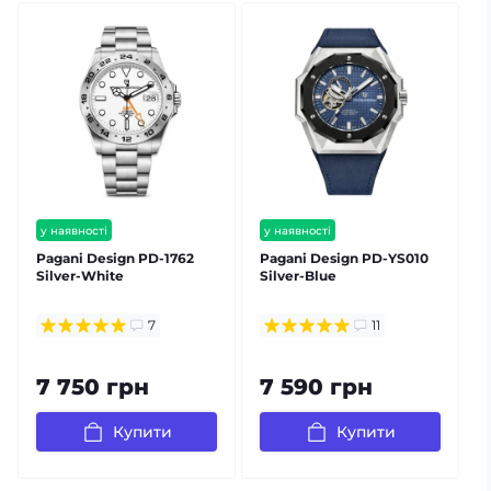
у наявності
у наявності
безкоштовна доставка
безкоштовна доставка
Pagani Design PD-1762
Pagani Design PD-YS010
P
гарантія 12 міс
гарантія 12 міс
Silver-White
Silver-Blue
S
залишилось мало
7
11
7 750 грн
7 590 грн
Купити
Купити