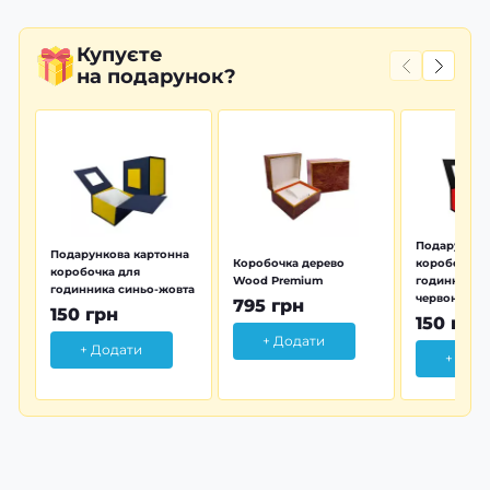
Купуєте
на подарунок?
Подарунков
Подарункова картонна
Коробочка дерево
коробочка 
коробочка для
Wood Premium
годинника 
годинника синьо-жовта
червона
795 грн
150 грн
150 грн
+ Додати
+ Додати
+ Дод