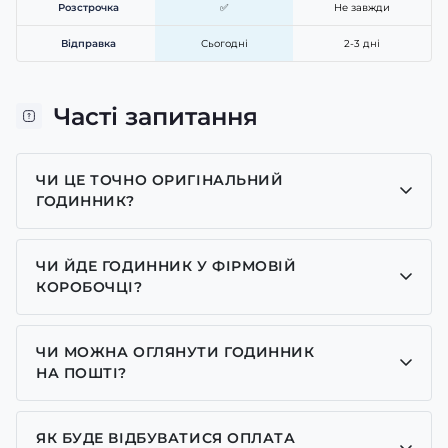
Розстрочка
✅
Не завжди
Відправка
Сьогодні
2-3 дні
Часті запитання
ЧИ ЦЕ ТОЧНО ОРИГІНАЛЬНИЙ
ГОДИННИК?
Так, усі годинники у нас лише оригінальні, ми є
представником багатьох брендів.
ЧИ ЙДЕ ГОДИННИК У ФІРМОВІЙ
КОРОБОЧЦІ?
Для годинників бренду Casio, Pagani Design,
GUARDO та GOODYEAR додаємо фірмові
ЧИ МОЖНА ОГЛЯНУТИ ГОДИННИК
коробочки із брендовим надписом. Для бренду
НА ПОШТІ?
AWARDER додаємо чорну із тризубом коробочку
Так у нас дозволений огляд годинників на пошті.
або камуфляжну(в залежності класична модель чи
спортивна) усі інші моделі відправляємо надійно
ЯК БУДЕ ВІДБУВАТИСЯ ОПЛАТА