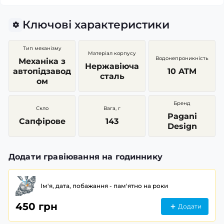
Ключові характеристики
Тип механізму
Матеріал корпусу
Водонепроникність
Механіка з
Нержавіюча
автопідзавод
10 ATM
сталь
ом
Бренд
Скло
Вага, г
Pagani
Сапфірове
143
Design
Додати гравіювання на годиннику
Ім'я, дата, побажання - пам'ятно на роки
450 грн
Додати