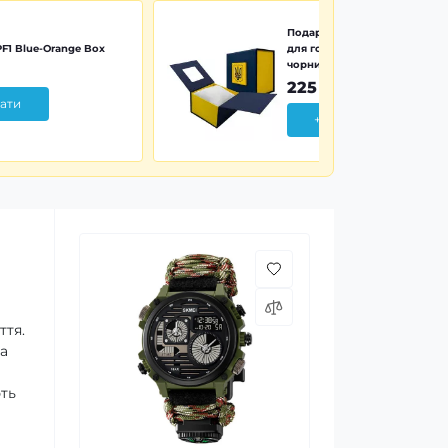
Подарункова картонна коро
F1 Blue-Orange Box
для годинника синьо-жовта 
чорним тризубом
225 грн
ати
+ Додати
ття.
а
ть