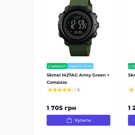
у наявності
гарантія 12 міс
у н
Skmei 1427AG Army Green +
Sk
Compass
5
1 705 грн
1 
Купити