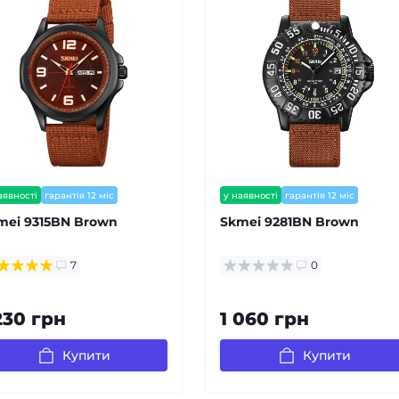
аявності
гарантія 12 міс
у наявності
гарантія 12 міс
mei 9315BN Brown
Skmei 9281BN Brown
7
0
230 грн
1 060 грн
Купити
Купити