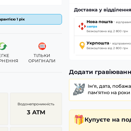
Доставка у відділення
рантією 1 рік
·
Нова пошта
відправи
завтра
Безкоштовна від 2 800 грн
·
Укрпошта
відправим
Безкоштовна від 2 800 грн
ЕГКЕ
ТІЛЬКИ
РНЕННЯ
ОРИГІНАЛИ
Додати гравіюванн
Ім'я, дата, побаж
пам'ятно на роки
Водонепроникність
3 ATM
Купуєте
на по