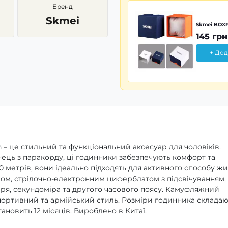
Бренд
Skmei
Skmei BOXP
145 грн
+ Дод
 це стильний та функціональний аксесуар для чоловіків.
нець з паракорду, ці годинники забезпечують комфорт та
50 метрів, вони ідеально підходять для активного способу жи
м, стрілочно-електронним циферблатом з підсвічуванням, 
аря, секундоміра та другого часового поясу. Камуфляжний
портивний та армійський стиль. Розміри годинника складаю
становить 12 місяців. Вироблено в Китаї.