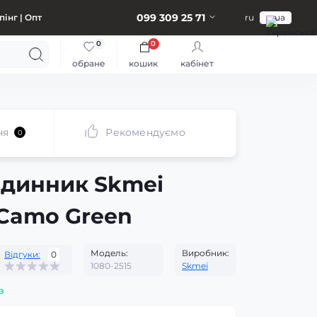
099 309 25 71
інг | Опт
ru
ua
0
0
обране
кошик
кабінет
ня
Рекомендуємо
0
одинник Skmei
Camo Green
Модель:
Виробник:
Відгуки:
0
1080-2515
Skmei
з