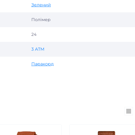
Зелений
Полімер
24
3 ATM
Паракорд