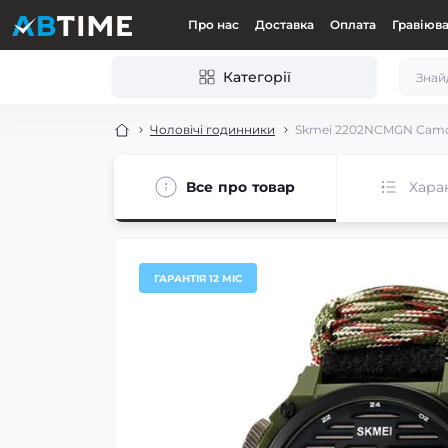
Про нас
Доставка
Оплата
Гравіюв
Категорії
Чоловічі годинники
Skmei 2202NCMGN Camo
Все про товар
Хара
ГАРАНТІЯ 12 МІС