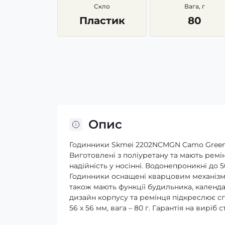
Скло
Вага, г
Пластик
80
Опис
Годинники Skmei 2202NCMGN Camo Green –
Виготовлені з поліуретану та мають ремі
надійність у носінні. Водонепроникні до 
Годинники оснащені кварцовим механізмо
також мають функції будильника, календ
дизайн корпусу та ремінця підкреслює с
56 х 56 мм, вага – 80 г. Гарантія на виріб 