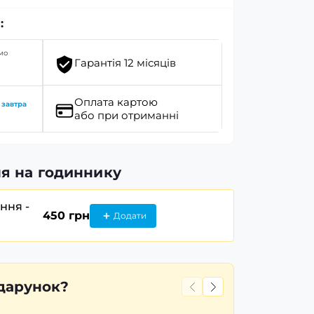
:
мо
Гарантія 12 місяців
Оплата картою
о
завтра
або при отриманні
я на годиннику
ання -
450 грн
Додати
дарунок?