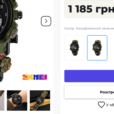
1 185 гр
Колір:
Камуфляжний зелен
Розстр
У
о