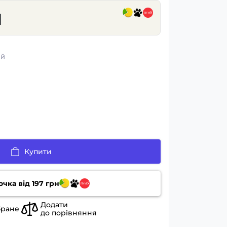
н
ий
Купити
очка від
197
грн
Додати
бране
до порівняння