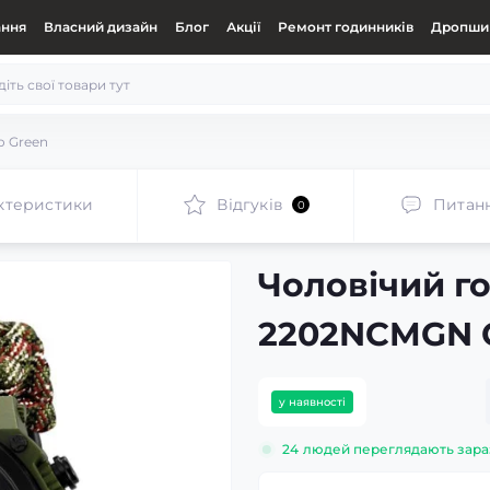
ання
Власний дизайн
Блог
Акції
Ремонт годинників
Дропшип
 Green
ктеристики
Відгуків
Питан
0
Чоловічий г
2202NCMGN 
у наявності
24
людей переглядають зара