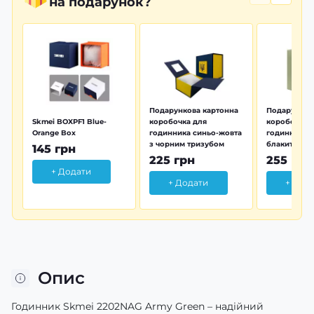
на подарунок?
Подарункова картонна
Подарунков
Skmei BOXPF1 Blue-
коробочка для
коробочка 
Orange Box
годинника синьо-жовта
годинника з
з чорним тризубом
блакитна тр
145 грн
225 грн
255 грн
+ Додати
+ Додати
+ Дод
Опис
Годинник Skmei 2202NAG Army Green – надійний