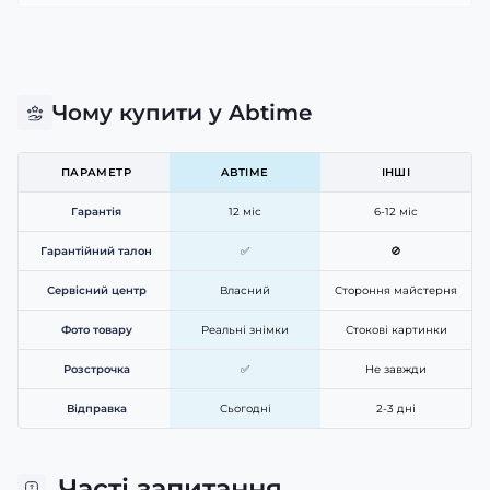
Чому купити у Abtime
ПАРАМЕТР
ABTIME
ІНШІ
Гарантія
12 міс
6-12 міс
Гарантійний талон
✅
🚫
Сервісний центр
Власний
Стороння майстерня
Фото товару
Реальні знімки
Стокові картинки
Розстрочка
✅
Не завжди
Відправка
Сьогодні
2-3 дні
Часті запитання