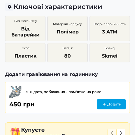
Ключові характеристики
Тип механізму
Матеріал корпусу
Водонепроникність
Від
Полімер
3 ATM
батарейки
Скло
Вага, г
Бренд
Пластик
80
Skmei
Додати гравіювання на годиннику
Ім'я, дата, побажання - пам'ятно на роки
450 грн
Додати
Купуєте