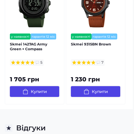
у наявності
гарантія 12 міс
у наявності
гарантія 12 міс
Skmei 1427AG Army
Skmei 9315BN Brown
Green + Compass
5
7
1 705 грн
1 230 грн
Купити
Купити
Відгуки