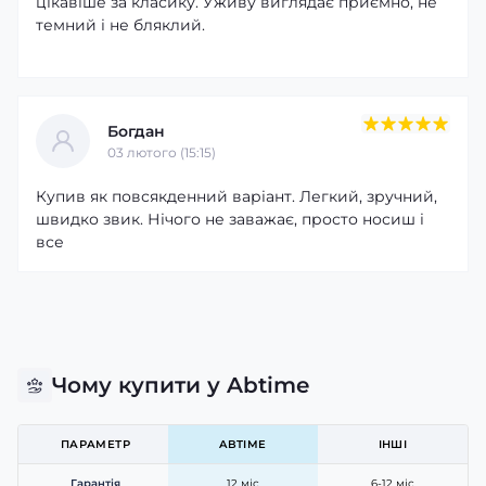
цікавіше за класику. Уживу виглядає приємно, не
темний і не бляклий.
Богдан
03 лютого (15:15)
Купив як повсякденний варіант. Легкий, зручний,
швидко звик. Нічого не заважає, просто носиш і
все
Чому купити у Abtime
ПАРАМЕТР
ABTIME
ІНШІ
Гарантія
12 міс
6-12 міс