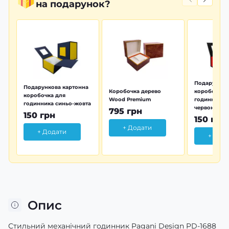
на подарунок?
Подарунков
Подарункова картонна
Коробочка дерево
коробочка 
коробочка для
Wood Premium
годинника 
годинника синьо-жовта
червона
795 грн
150 грн
150 грн
+ Додати
+ Додати
+ Дод
Опис
Стильний механічний годинник Pagani Design PD-1688