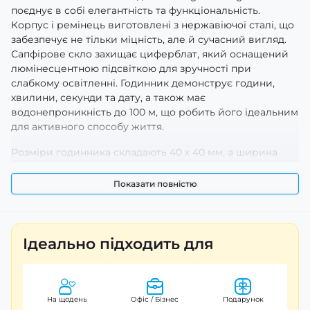
поєднує в собі елегантність та функціональність.
Корпус і ремінець виготовлені з нержавіючої сталі, що
забезпечує не тільки міцність, але й сучасний вигляд.
Сапфірове скло захищає циферблат, який оснащений
люмінесцентною підсвіткою для зручності при
слабкому освітленні. Годинник демонструє години,
хвилини, секунди та дату, а також має
водонепроникність до 100 м, що робить його ідеальним
для активного способу життя.
Розміри годинника складають 40 х 40 мм, а ширина
ремінця — 20 мм при довжині 21 см. Це чоловічий
аксесуар у сріблястому кольорі, що підходить для
Показати повністю
casual та класичного стилю. Гарантія на годинник
становить 12 місяців, а країна виробництва — Китай.
Загальна вага годинника складає 141 г.
Ідеально підходить для
На щодень
Офіс / Бізнес
Подарунок