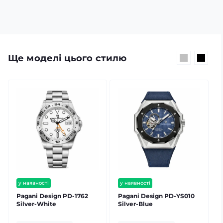
Ще моделі цього стилю
у наявності
у наявності
безкоштовна доставка
безкоштовна доставка
Pagani Design PD-1762
Pagani Design PD-YS010
P
гарантія 12 міс
гарантія 12 міс
Silver-White
Silver-Blue
S
залишилось мало