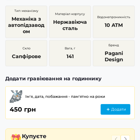
Тип механізму
Матеріал корпусу
Водонепроникність
Механіка з
Нержавіюча
автопідзавод
10 ATM
сталь
ом
Бренд
Скло
Вага, г
Pagani
Сапфірове
141
Design
Додати гравіювання на годиннику
Ім'я, дата, побажання - пам'ятно на роки
450 грн
Додати
Купуєте