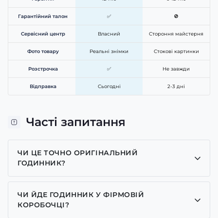
Гарантійний талон
✅
🚫
Сервісний центр
Власний
Стороння майстерня
Фото товару
Реальні знімки
Стокові картинки
Розстрочка
✅
Не завжди
Відправка
Сьогодні
2-3 дні
Часті запитання
ЧИ ЦЕ ТОЧНО ОРИГІНАЛЬНИЙ
ГОДИННИК?
Так, усі годинники у нас лише оригінальні, ми є
представником багатьох брендів.
ЧИ ЙДЕ ГОДИННИК У ФІРМОВІЙ
КОРОБОЧЦІ?