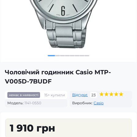
Чоловічий годинник Casio MTP-
V005D-7BUDF
Відгуки:
15+ купили
23
немає в наявності
Модель:
1141-0550
Виробник:
Casio
1 910 грн