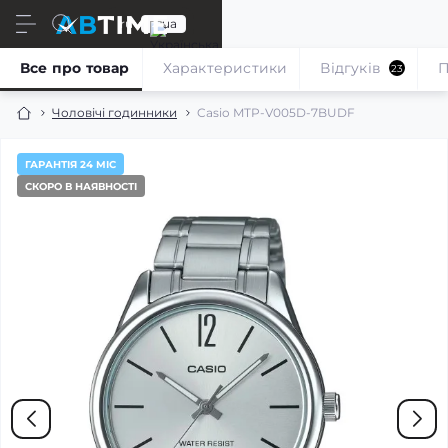
ru
ua
Все про товар
Характеристики
Відгуків
П
23
Чоловічі годинники
Casio MTP-V005D-7BUDF
ГАРАНТІЯ 24 МІС
СКОРО В НАЯВНОСТІ