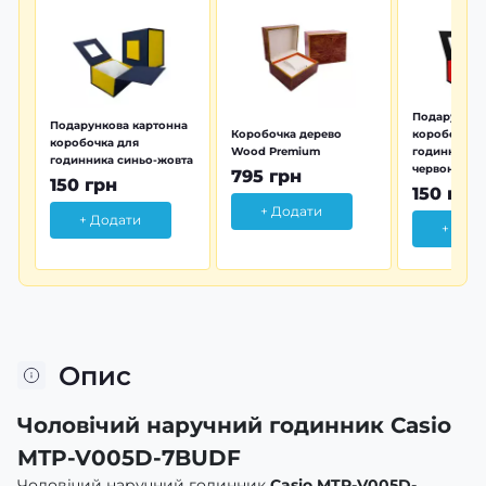
Подарунков
Подарункова картонна
Коробочка дерево
коробочка 
коробочка для
Wood Premium
годинника 
годинника синьо-жовта
червона
795 грн
150 грн
150 грн
+ Додати
+ Додати
+ Дод
Опис
Чоловічий наручний годинник Casio
MTP-V005D-7BUDF
Чоловічий наручний годинник
Casio MTP-V005D-