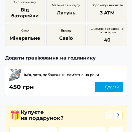
Тип механізму
Матеріал корпусу
Водонепроникність
Від
Латунь
3 ATM
батарейки
Ширина без заводної
Скло
Бренд
голівки, мм
Мінеральне
Casio
40
Додати гравіювання на годиннику
Ім'я, дата, побажання - пам'ятно на роки
450 грн
Додати
Купуєте
на подарунок?