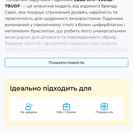
7BUDF
— це класична модель від відомого бренду
Casio, яка поєднує стриманий дизайн, надійність та
практичність для щоденного використання. Годинник
виконаний у лаконічному стилі з білим циферблатом і
металевим браслетом, що робить його універсальним
аксесуаром для ділового та повсякденного образу.
Завдяки простій і зрозумілій індикації часу модель
забезпечує максимальний комфорт у користуванні, що
особливо важливо для активного ритму життя. Такий
чоловічий наручний годинник стане оптимальним
Показати повністю
вибором для тих, хто цінує перевірену якість і
стриману елегантність.
Ідеально підходить для
Переваги та особливості
Модель
Casio MTP-V005D-7BUDF
оснащена точним
кварцовим механізмом, який гарантує стабільний і
надійний хід. Корпус і браслет виготовлені з
На щодень
Офіс / Бізнес
Подарунок
нержавіючої сталі, що забезпечує довговічність та
стійкість до щоденного зношування. Класичний
аналоговий циферблат із чіткими арабськими