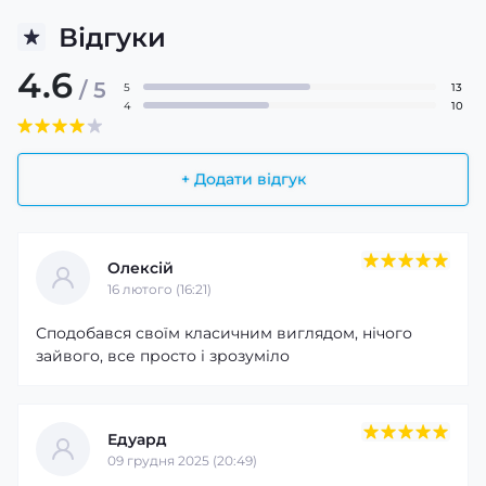
Відгуки
4.6
/ 5
5
13
4
10
+ Додати відгук
Олексій
16 лютого (16:21)
Сподобався своїм класичним виглядом, нічого
зайвого, все просто і зрозуміло
Едуард
09 грудня 2025 (20:49)