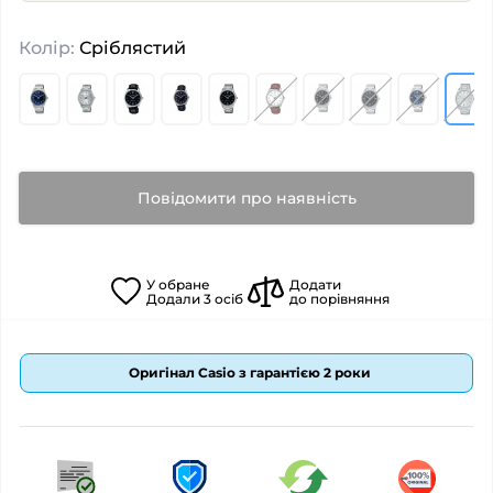
Колір:
Сріблястий
Повідомити про наявність
У
обране
Додати
Додали
3
осіб
до порівняння
Оригінал Casio з гарантією 2 роки