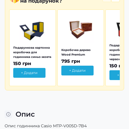
на подарунок?
Подарунков
Подарункова картонна
Коробочка дерево
коробочка 
коробочка для
Wood Premium
годинника 
годинника синьо-жовта
червона
795 грн
150 грн
150 грн
+ Додати
+ Додати
+ Дод
Опис
Опис годинника Casio MTP-V005D-7B4