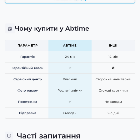
Чому купити у Abtime
ПАРАМЕТР
ABTIME
ІНШІ
Гарантія
24 міс
12 міс
Гарантійний талон
✅
🚫
Сервісний центр
Власний
Стороння майстерня
Фото товару
Реальні знімки
Стокові картинки
Розстрочка
✅
Не завжди
Відправка
Сьогодні
2-3 дні
Часті запитання