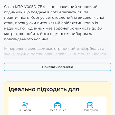
Casio MTP-V005D-7B4 — це класичний чоловічий
годинник, що поєднує в собі елегантність та
практичність. Корпус виготовлений із високоякісної
сталі, поєднуючи витончений сріблястий колір із
надійністю. Годинник має водонепроникність до 30
метрів, що робить його відмінним вибором для
повсякденного носіння.
Мінеральне скло захищає стрілочний циферблат, на
якому зручно розташовані арабські цифри та індекси.
Функція люмінесцентного підсвічування забезпечує
видимість у темряві, а кварцовий механізм гарантує
Показати повністю
точність у відображенні часу.
Ремінець з міцної сталі на браслеті додає комфорт і
стиль, а розміри (47 х 40 мм) роблять годинник
Ідеально підходить для
універсальним для різних зап’ясть. Кожний власник
Casio MTP-V005D-7B4 отримає також гарантію на 24
місяці, що підтверджує надійність та якість продукції.
На щодень
Офіс / Бізнес
Подарунок
Цей японський брендовий годинник — чудовий вибір