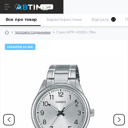
ru
ua
Все про товар
Характеристики
Відгуків
П
23
Чоловічі годинники
Casio MTP-V005D-7B4
ГАРАНТІЯ 24 МІС