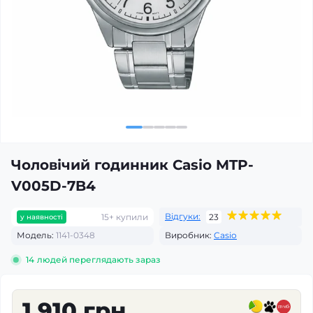
Чоловічий годинник Casio MTP-
V005D-7B4
Відгуки:
15+ купили
23
у наявності
Модель:
1141-0348
Виробник:
Casio
14
людей переглядають зараз
1 910 грн