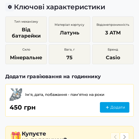
Ключові характеристики
Тип механізму
Матеріал корпусу
Водонепроникність
Від
Латунь
3 ATM
батарейки
Скло
Вага, г
Бренд
Мінеральне
75
Casio
Додати гравіювання на годиннику
Ім'я, дата, побажання - пам'ятно на роки
450 грн
Додати
Купуєте