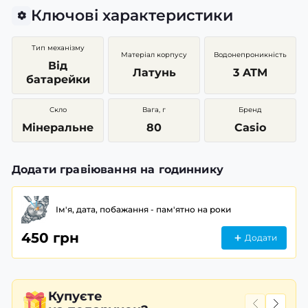
Ключові характеристики
Тип механізму
Матеріал корпусу
Водонепроникність
Від
Латунь
3 ATM
батарейки
Скло
Вага, г
Бренд
Мінеральне
80
Casio
Додати гравіювання на годиннику
Ім'я, дата, побажання - пам'ятно на роки
450 грн
Додати
Купуєте