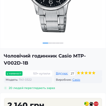
Чоловічий годинник Casio MTP-
V002D-1B
Відгуки:
101+ купили
27
у наявності
Модель:
1141-0322
Виробник:
Casio
20
людей переглядають зараз
2 140 грн