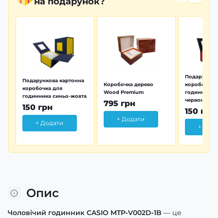
на подарунок?
Подарунков
Подарункова картонна
Коробочка дерево
коробочка 
коробочка для
Wood Premium
годинника 
годинника синьо-жовта
червона
795 грн
150 грн
150 грн
+ Додати
+ Додати
+ Дод
Опис
Чоловічий годинник CASIO MTP‑V002D‑1B
— це