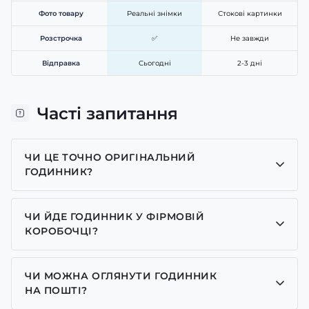
Фото товару
Реальні знімки
Стокові картинки
Розстрочка
✅
Не завжди
Відправка
Сьогодні
2-3 дні
Часті запитання
ЧИ ЦЕ ТОЧНО ОРИГІНАЛЬНИЙ
ГОДИННИК?
Так, усі годинники у нас лише оригінальні, ми є
представником багатьох брендів.
ЧИ ЙДЕ ГОДИННИК У ФІРМОВІЙ
КОРОБОЧЦІ?
Для годинників бренду Casio, Pagani Design,
GUARDO та GOODYEAR додаємо фірмові
ЧИ МОЖНА ОГЛЯНУТИ ГОДИННИК
коробочки із брендовим надписом. Для бренду
НА ПОШТІ?
AWARDER додаємо чорну із тризубом коробочку