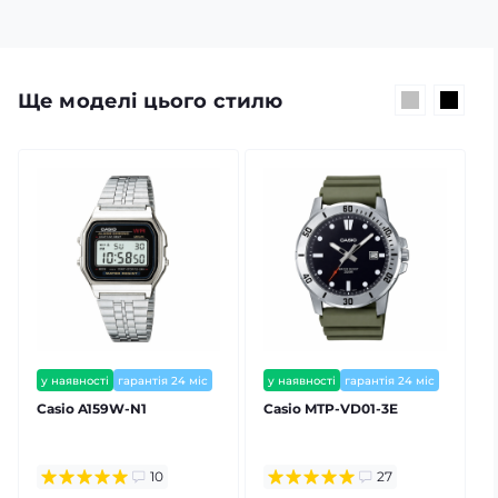
Ще моделі цього стилю
у наявності
гарантія 24 міс
у наявності
гарантія 24 міс
⭐ хіт продажів
є відеоогляд
Casio A159W-N1
Casio MTP-VD01-3E
10
27