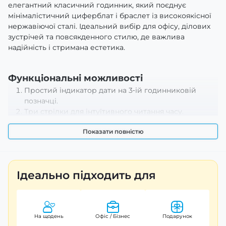
елегантний класичний годинник, який поєднує
мінімалістичний циферблат і браслет із високоякісної
нержавіючої сталі. Ідеальний вибір для офісу, ділових
зустрічей та повсякденного стилю, де важлива
надійність і стримана естетика.
Функціональні можливості
Простий індикатор дати на 3‑ій годинниковій
позначці.
Три стрілки для інтуїтивного читання часу.
Нейтральна синя палітра, яка легко поєднується з
Показати повністю
костюмом і casual-гардеробом.
Основні переваги
Мінімалістичний дизайн
– стриманий стрілий
Ідеально підходить для
циферблат підкреслює смак.
Висока надійність
– японський кварцовий механізм
гарантує довгострокову точність.
Міцні матеріали
– сталь і мінеральне скло
На щодень
Офіс / Бізнес
Подарунок
забезпечують довговічність.