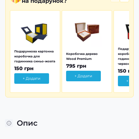
на подарунок?
Подарунков
Подарункова картонна
Коробочка дерево
коробочка 
коробочка для
Wood Premium
годинника 
годинника синьо-жовта
червона
795 грн
150 грн
150 грн
+ Додати
+ Додати
+ Дод
Опис