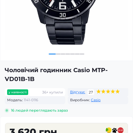
Чоловічий годинник Casio MTP-
VD01B-1B
Відгуки:
36+ купили
27
у наявності
Модель:
1141-0116
Виробник:
Casio
16
людей переглядають зараз
3 620 грн