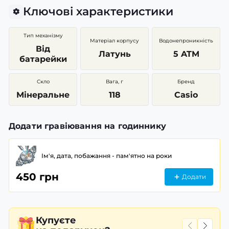
Ключові характеристики
Тип механізму
Матеріал корпусу
Водонепроникність
Від
Латунь
5 ATM
батарейки
Скло
Вага, г
Бренд
Мінеральне
118
Casio
Додати гравіювання на годиннику
Ім'я, дата, побажання - пам'ятно на роки
450 грн
Додати
Купуєте