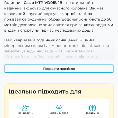
Годинник
Casio MTP-VD01B-1B
- це стильний та
надійний аксесуар для сучасного чоловіка. Він має
класичний круглий корпус із чорної сталі, що
пожвавлює будь-який образ. Водонепроникність до 50
метрів дозволяє не хвилюватися при заняттях водними
видами спорту чи під час несподіваних дощів.
Цей кварцевий годинник оснащений міцним
мінеральним склом і люмінесцентною підсвіткою, що
забезпечує відмінну видимість часу в темряві.
Широкий циферблат з арабськими цифрами та
індексами і легка індикація годин, хвилин та секунд
роблять його зручним у використанні.
Показати повністю
Зручний браслет із сталі відрізняється високою якістю,
а міцність конструкції підтверджується 24-місячною
гарантією. Діаметр корпусу становить 45 мм, а вага
Ідеально підходить для
годинника – лише 118 г, що робить його практичним
компаньйоном для повсякденного носіння.
Casio MTP-VD01B-1B
- це не просто годинник, а вірний
На щодень
Офіс / Бізнес
Подарунок
супутник для стильних та активних чоловіків, які