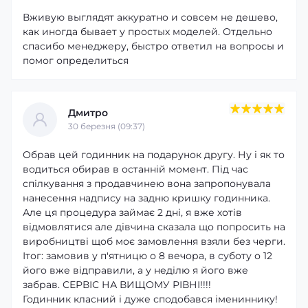
Вживую выглядят аккуратно и совсем не дешево,
как иногда бывает у простых моделей. Отдельно
спасибо менеджеру, быстро ответил на вопросы и
помог определиться
Дмитро
30 березня (09:37)
Обрав цей годинник на подарунок другу. Ну і як то
водиться обирав в останній момент. Під час
спілкування з продавчинею вона запропонувала
нанесення надпису на задню кришку годинника.
Але ця процедура займає 2 дні, я вже хотів
відмовлятися але дівчина сказала що попросить на
виробництві щоб моє замовлення взяли без черги.
Ітог: замовив у п'ятницю о 8 вечора, в суботу о 12
його вже відправили, а у неділю я його вже
забрав. СЕРВІС НА ВИЩОМУ РІВНІ!!!!
Годинник класний і дуже сподобався імениннику!