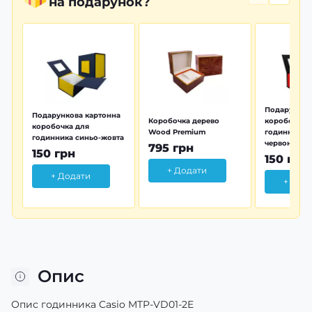
на подарунок?
Подарунков
Подарункова картонна
Коробочка дерево
коробочка 
коробочка для
Wood Premium
годинника 
годинника синьо-жовта
червона
795 грн
150 грн
150 грн
+ Додати
+ Додати
+ Дод
Опис
Опис годинника Casio MTP-VD01-2E