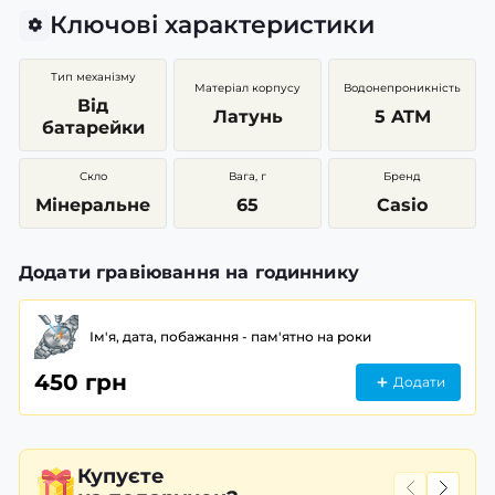
Ключові характеристики
Тип механізму
Матеріал корпусу
Водонепроникність
Від
Латунь
5 ATM
батарейки
Скло
Вага, г
Бренд
Мінеральне
65
Casio
Додати гравіювання на годиннику
Ім'я, дата, побажання - пам'ятно на роки
450 грн
Додати
Купуєте