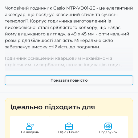
Чоловічий годинник Casio MTP-VD01-2E - це елегантний
аксесуар, що поєднує класичний стиль та сучасні
технології. Корпус годинника виготовлений із
високоякісної сталі сріблястого кольору, що надає
йому вишуканого вигляду, а 49 х 45 мм - оптимальний
розмір для більшості зап'ясть. Мінеральне скло
забезпечує високу стійкість до подряпин.
Годинник оснащений кварцовим механізмом з
стрілочним циферблатом, що має індикацію годин,
хвилин і секунд. Додатково, люмінесцентне
підсвічування дозволяє зручно читати час в умовах
Показати повністю
недостатнього освітлення. Водонепроникність на рівні
50 метрів робить модель ідеальною для повсякденного
використання.
Ідеально підходить для
Ремінець з полімеру чорного кольору додає зручності
в носінні, а також забезпечує надійне кріплення на
зап'ясті. Годинник має гарантію на 24 місяці, що
підтверджує його високу якість. Casio MTP-VD01-2E - це
На щодень
Офіс / Бізнес
Подарунок
безсумнівний вибір для тих, хто цінує стиль та