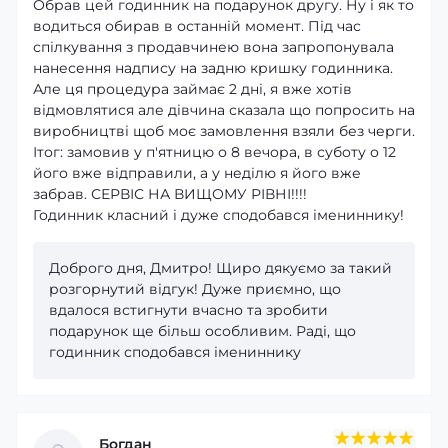
Обрав цей годинник на подарунок другу. Ну і як то
водиться обирав в останній момент. Під час
спілкування з продавчинею вона запропонувала
нанесення надпису на задню кришку годинника.
Але ця процедура займає 2 дні, я вже хотів
відмовлятися але дівчина сказала що попросить на
виробництві щоб моє замовлення взяли без черги.
Ітог: замовив у п'ятницю о 8 вечора, в суботу о 12
його вже відправили, а у неділю я його вже
забрав. СЕРВІС НА ВИЩОМУ РІВНІ!!!!
Годинник класний і дуже сподобався імениннику!
Доброго дня, Дмитро! Щиро дякуємо за такий
розгорнутий відгук! Дуже приємно, що
вдалося встигнути вчасно та зробити
подарунок ще більш особливим. Раді, що
годинник сподобався імениннику
Богдан