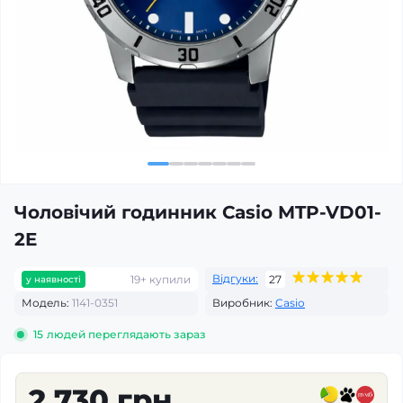
Чоловічий годинник Casio MTP-VD01-
2E
Відгуки:
19+ купили
27
у наявності
Модель:
1141-0351
Виробник:
Casio
15
людей переглядають зараз
2 730 грн