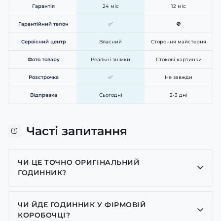
Гарантія
24 міс
12 міс
Гарантійний талон
✅
🚫
Сервісний центр
Власний
Стороння майстерня
Фото товару
Реальні знімки
Стокові картинки
Розстрочка
✅
Не завжди
Відправка
Сьогодні
2-3 дні
Часті запитання
ЧИ ЦЕ ТОЧНО ОРИГІНАЛЬНИЙ
ГОДИННИК?
Так, усі годинники у нас лише оригінальні, ми є
представником багатьох брендів.
ЧИ ЙДЕ ГОДИННИК У ФІРМОВІЙ
КОРОБОЧЦІ?