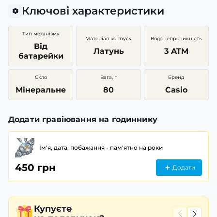
Ключові характеристики
Тип механізму
Матеріал корпусу
Водонепроникність
Від
Латунь
3 ATM
батарейки
Скло
Вага, г
Бренд
Мінеральне
80
Casio
Додати гравіювання на годиннику
Ім'я, дата, побажання - пам'ятно на роки
450 грн
Додати
Купуєте