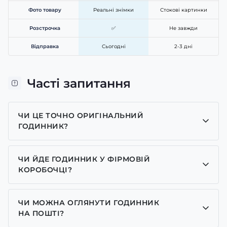
Фото товару
Реальні знімки
Стокові картинки
Розстрочка
✅
Не завжди
Відправка
Сьогодні
2-3 дні
Часті запитання
ЧИ ЦЕ ТОЧНО ОРИГІНАЛЬНИЙ
ГОДИННИК?
Так, усі годинники у нас лише оригінальні, ми є
представником багатьох брендів.
ЧИ ЙДЕ ГОДИННИК У ФІРМОВІЙ
КОРОБОЧЦІ?
Для годинників бренду Casio, Pagani Design,
GUARDO та GOODYEAR додаємо фірмові
ЧИ МОЖНА ОГЛЯНУТИ ГОДИННИК
коробочки із брендовим надписом. Для бренду
НА ПОШТІ?
AWARDER додаємо чорну із тризубом коробочку