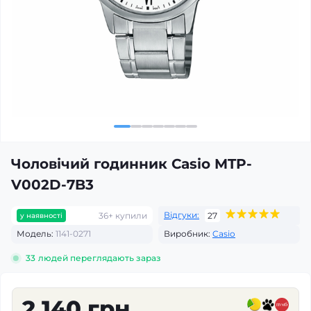
Чоловічий годинник Casio MTP-
V002D-7B3
Відгуки:
36+ купили
27
у наявності
Модель:
1141-0271
Виробник:
Casio
33
людей переглядають зараз
2 140 грн