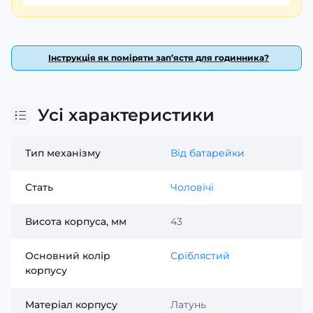
Завдяки своїм розмірам (44 х 37 мм) і вазі всього 80 г,
цей годинник комфортно носити протягом всього дня.
Елегантний сріблястий колір корпусу та ремінця
робить його ідеальним вибором для сучасного
Інструкція як поміряти зап’ястя для годинника?
чоловіка, який цінує стиль та функціональність.
Не пропустіть можливість підкреслити свій стиль з
Casio MTP-V002D-7B3 — годинником, який поєднує в
Усі характеристики
собі елегантність, різноманітність та якість!
Тип механізму
Від батарейки
Стать
Чоловічі
Висота корпуса, мм
43
Основний колір
Сріблястий
корпусу
Матеріал корпусу
Латунь