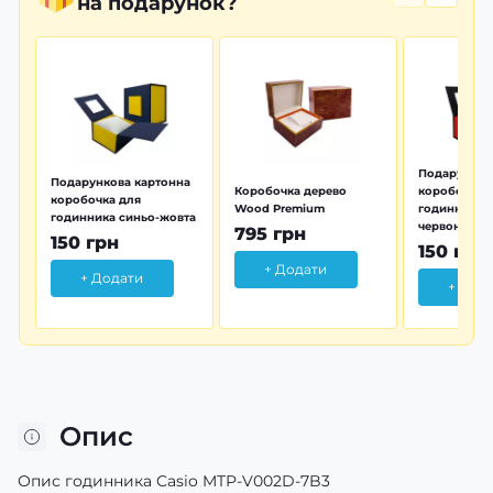
на подарунок?
Подарунков
Подарункова картонна
Коробочка дерево
коробочка 
коробочка для
Wood Premium
годинника 
годинника синьо-жовта
червона
795 грн
150 грн
150 грн
+ Додати
+ Додати
+ Дод
Опис
Опис годинника Casio MTP-V002D-7B3