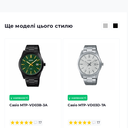
Ще моделі цього стилю
у наявності
у наявності
безкоштовна доставка
безкоштовна доставка
Casio MTP-VD03B-3A
Casio MTP-VD03D-7A
гарантія 24 міс
гарантія 24 міс
⭐ хіт продажів
17
17