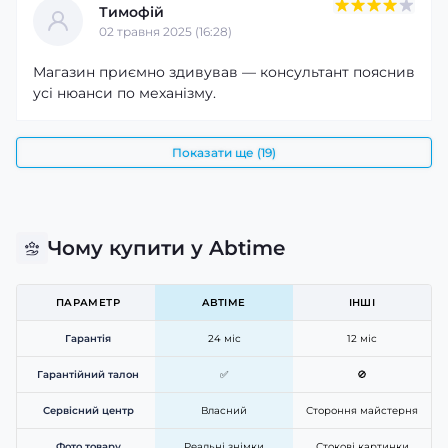
Тимофій
02 травня 2025 (16:28)
Магазин приємно здивував — консультант пояснив
усі нюанси по механізму.
Показати ще (19)
Чому купити у Abtime
ПАРАМЕТР
ABTIME
ІНШІ
Гарантія
24 міс
12 міс
Гарантійний талон
✅
🚫
Сервісний центр
Власний
Стороння майстерня
Фото товару
Реальні знімки
Стокові картинки