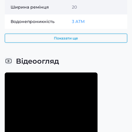
Ширина ремінця
20
Водонепроникність
3 ATM
Показати ще
Відеоогляд