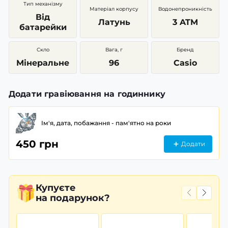
Тип механізму
Матеріал корпусу
Водонепроникність
Від
Латунь
3 ATM
батарейки
Скло
Вага, г
Бренд
Мінеральне
96
Casio
Додати гравіювання на годиннику
Ім'я, дата, побажання - пам'ятно на роки
450 грн
Додати
Купуєте
на подарунок?