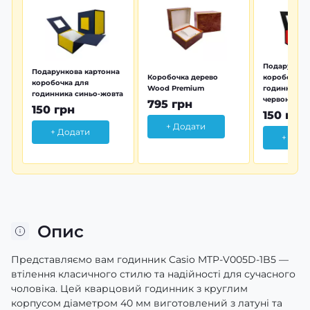
Подарунков
Подарункова картонна
Коробочка дерево
коробочка 
коробочка для
Wood Premium
годинника 
годинника синьо-жовта
червона
795 грн
150 грн
150 грн
+ Додати
+ Додати
+ Дод
Опис
Представляємо вам годинник Casio MTP-V005D-1B5 —
втілення класичного стилю та надійності для сучасного
чоловіка. Цей кварцовий годинник з круглим
корпусом діаметром 40 мм виготовлений з латуні та