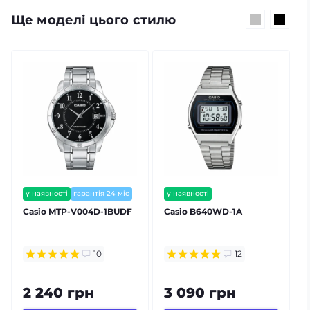
Ще моделі цього стилю
у наявності
гарантія 24 міс
у наявності
безкоштовна доставка
Casio MTP-V004D-1BUDF
Casio B640WD-1A
гарантія 24 міс
10
12
2 240 грн
3 090 грн