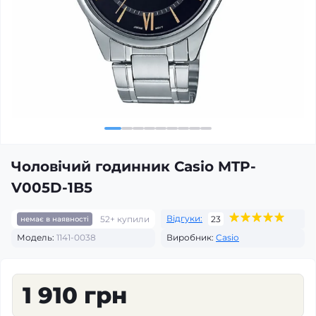
Чоловічий годинник Casio MTP-
V005D-1B5
Відгуки:
52+ купили
23
немає в наявності
Модель:
1141-0038
Виробник:
Casio
1 910 грн