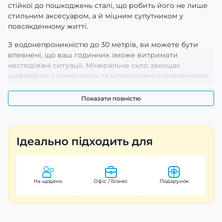
стійкої до пошкоджень сталі, що робить його не лише
стильним аксесуаром, а й міцним супутником у
повсякденному житті.
З водонепроникністю до 30 метрів, ви можете бути
впевнені, що ваш годинник зможе витримати
несподівані ситуації. Мінеральне скло захищає
циферблат з римськими та індексними позначеннями,
а люмінесцентне підсвічування забезпечує зручність у
темряві.
Показати повністю
Годинник має простий, але елегантний дизайн з
сріблястим кольором корпусу та браслета, що
дозволяє легко поєднувати його з різними стилями
Ідеально підходить для
одягу. Довжина ремінця — 25 мм, а вага годинника
складає всього 96 грамів, що робить його комфортним
для щоденного носіння.
На щодень
Офіс / Бізнес
Подарунок
Casio MTP-V005D-1B5 — це відмінний вибір для тих, хто
цінує якість, функціональність та класичний вигляд.
Підтверджена гарантія на 24 місяці надає додаткову
впевненість у покупці. Оберіть Casio і додайте до свого