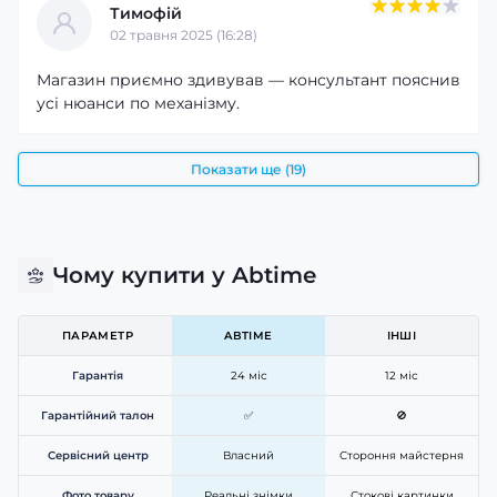
Тимофій
02 травня 2025 (16:28)
Магазин приємно здивував — консультант пояснив
усі нюанси по механізму.
Показати ще (19)
Чому купити у Abtime
ПАРАМЕТР
ABTIME
ІНШІ
Гарантія
24 міс
12 міс
Гарантійний талон
✅
🚫
Сервісний центр
Власний
Стороння майстерня
Фото товару
Реальні знімки
Стокові картинки