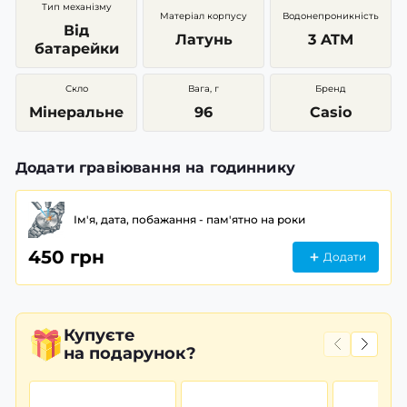
Тип механізму
Матеріал корпусу
Водонепроникність
Від
Латунь
3 ATM
батарейки
Скло
Вага, г
Бренд
Мінеральне
96
Casio
Додати гравіювання на годиннику
Ім'я, дата, побажання - пам'ятно на роки
450 грн
Додати
Купуєте
на подарунок?