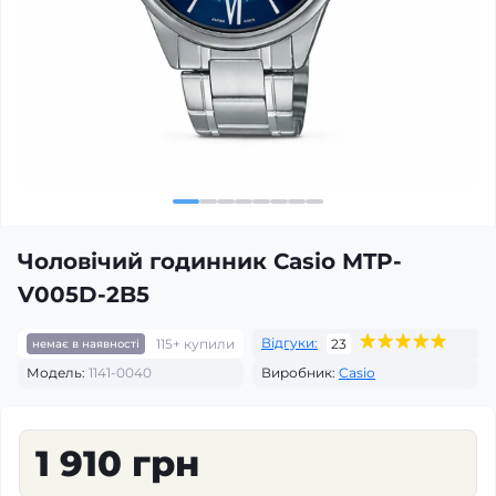
Чоловічий годинник Casio MTP-
V005D-2B5
Відгуки:
115+ купили
23
немає в наявності
Модель:
1141-0040
Виробник:
Casio
1 910 грн