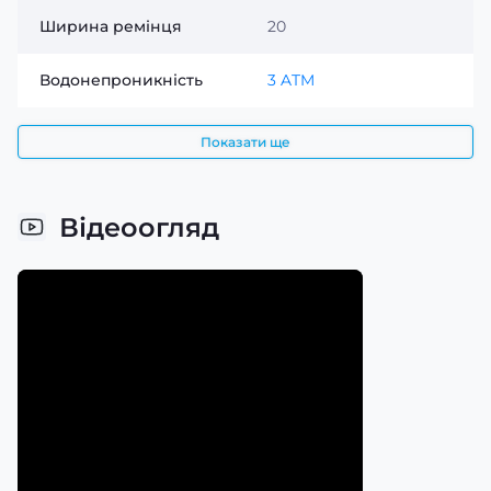
Ширина ремінця
20
Водонепроникність
3 ATM
Показати ще
Відеоогляд