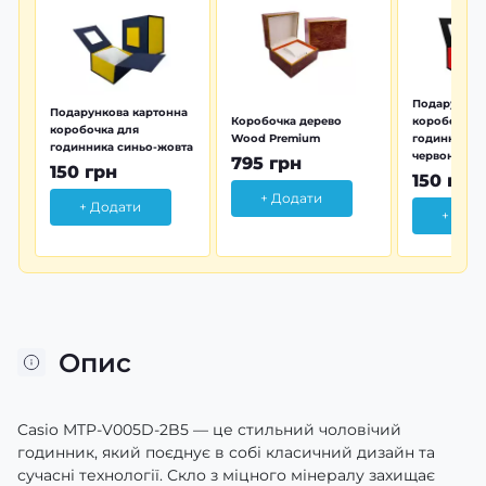
Подарунков
Подарункова картонна
Коробочка дерево
коробочка 
коробочка для
Wood Premium
годинника 
годинника синьо-жовта
червона
795 грн
150 грн
150 грн
+ Додати
+ Додати
+ Дод
Опис
Casio MTP-V005D-2B5 — це стильний чоловічий
годинник, який поєднує в собі класичний дизайн та
сучасні технології. Скло з міцного мінералу захищає