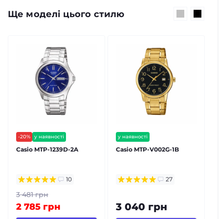
Ще моделі цього стилю
-20%
у наявності
у наявності
безкоштовна доставка
безкоштовна доставка
Casio MTP-1239D-2A
Casio MTP-V002G-1B
гарантія 24 міс
гарантія 24 міс
⭐ хіт продажів
10
27
3 481 грн
3 040 грн
2 785 грн