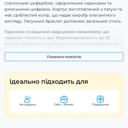
стрілочний циферблат, оформлений індексами та
римськими цифрами. Корпус виготовлений з латуні та
має сріблястий колір, що надає виробу елегантного
вигляду. Латунний браслет доповнює загальний стиль.
Годинник оснащений кварцовим механізмом, що
гарантує точність у часі. Водонепроникність до 30
метрів дозволяє не турбуватися про його безпеку під
час легкого дощу або при митті рук. Люмінесцентна
підсвітка забезпечує зручність читання інформації в
Показати повністю
темряві.
Casio MTP-V005D-2B5 стане ідеальним вибором для
ділового або повсякденного носіння, підкреслюючи
Ідеально підходить для
вашу індивідуальність і стиль. Придбати цей годинник
можна з гарантією 24 місяці, що засвідчує якість
японського виробника. Діаметр корпусу — 40 мм, вага
— 96 г, а довжина ремінця становить 25 мм.
На щодень
Офіс / Бізнес
Подарунок