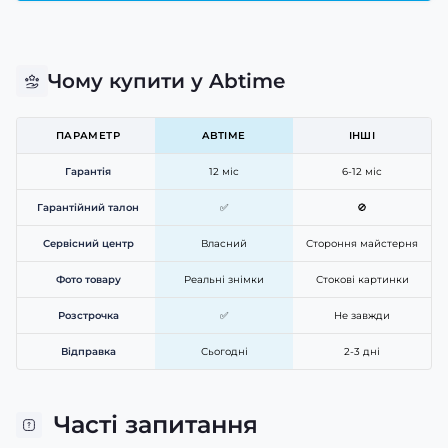
Чому купити у Abtime
ПАРАМЕТР
ABTIME
ІНШІ
Гарантія
12 міс
6-12 міс
Гарантійний талон
✅
🚫
Сервісний центр
Власний
Стороння майстерня
Фото товару
Реальні знімки
Стокові картинки
Розстрочка
✅
Не завжди
Відправка
Сьогодні
2-3 дні
Часті запитання