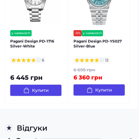
у наявності
-5%
у наявності
безкоштовна доставка
безкоштовна доставка
Pagani Design PD-1716
Pagani Design PD-YS027
P
гарантія 12 міс
гарантія 12 міс
Silver-White
Silver-Blue
S
⭐ хіт продажів
6
12
6 695 грн
6 445 грн
6 360 грн
Купити
Купити
Відгуки