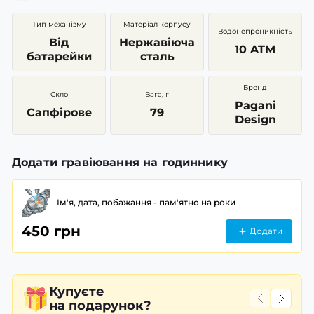
Тип механізму
Матеріал корпусу
Водонепроникність
Від
Нержавіюча
10 ATM
батарейки
сталь
Бренд
Скло
Вага, г
Pagani
Сапфірове
79
Design
Додати гравіювання на годиннику
Ім'я, дата, побажання - пам'ятно на роки
450 грн
Додати
Купуєте
на подарунок?