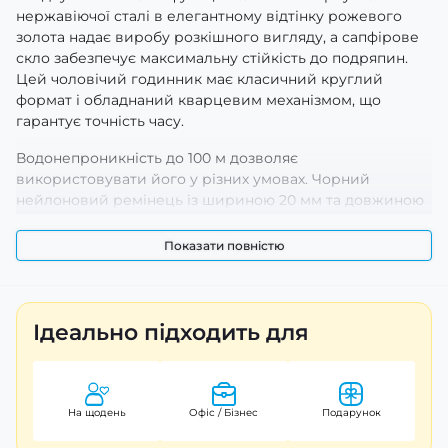
нержавіючої сталі в елегантному відтінку рожевого
золота надає виробу розкішного вигляду, а сапфірове
скло забезпечує максимальну стійкість до подряпин.
Цей чоловічий годинник має класичний круглий
формат і обладнаний кварцевим механізмом, що
гарантує точність часу.
Водонепроникність до 100 м дозволяє
використовувати його у різних умовах. Чорний
нейлоновий ремінець із шириною 20 мм та довжиною
22 см забезпечує зручність та комфорт під час носіння.
Годинник обладнаний функцією хронографа, а
Показати повністю
підсвічування в темряві додає практичності. Індикатор
відображає години, хвилини, секунди та дату. Країна
виробництва - Китай, а гарантія на виріб складає 12
місяців. Вага годинника - 79 грам.
Ідеально підходить для
На щодень
Офіс / Бізнес
Подарунок