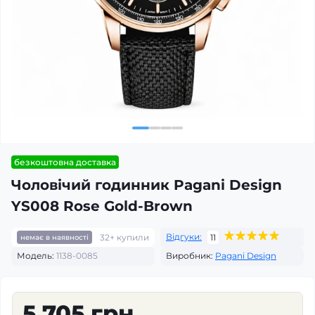
безкоштовна доставка
Чоловічий годинник Pagani Design
YS008 Rose Gold-Brown
Відгуки:
32+ купили
11
немає в наявності
Модель:
1138-0085
Виробник:
Pagani Design
5 705 грн