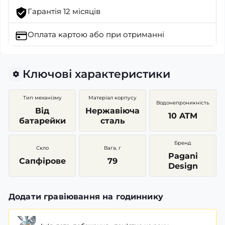
Гарантія 12 місяців
Оплата картою
або при отриманні
Ключові характеристики
Тип механізму
Матеріал корпусу
Водонепроникність
Від
Нержавіюча
10 ATM
батарейки
сталь
Бренд
Скло
Вага, г
Pagani
Сапфірове
79
Design
Додати гравіювання на годиннику