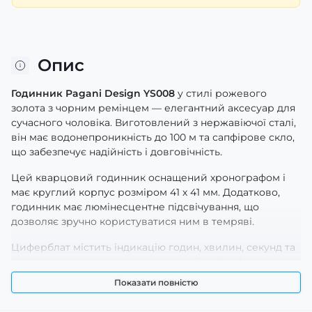
Опис
Годинник Pagani Design YS008
у стилі рожевого
золота з чорним ремінцем — елегантний аксесуар для
сучасного чоловіка. Виготовлений з нержавіючої сталі,
він має водонепроникність до 100 м та сапфірове скло,
що забезпечує надійність і довговічність.
Цей кварцовий годинник оснащений хронографом і
має круглий корпус розміром 41 х 41 мм. Додатково,
годинник має люмінесцентне підсвічування, що
дозволяє зручно користуватися ним в темряві.
Циферблат містить індикацію годин, хвилин, секунд та
числа, а також легко читаються арабські цифри.
Гарантія на годинник становить 12 місяців. Вага в 79 г
Показати повністю
робить його комфортним для щоденного носіння.