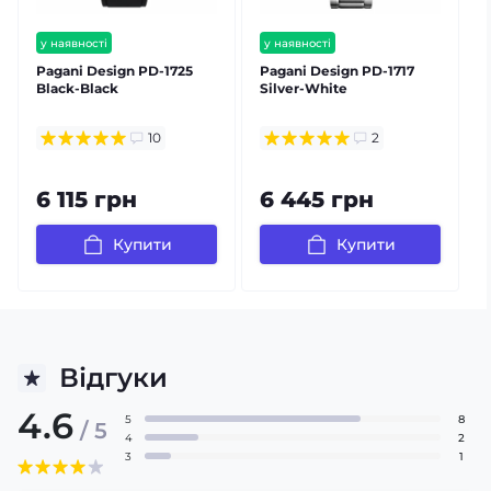
у наявності
у наявності
безкоштовна доставка
безкоштовна доставка
Pagani Design PD-1725
Pagani Design PD-1717
P
гарантія 12 міс
гарантія 12 міс
Black-Black
Silver-White
S
залишилось мало
10
2
6 115 грн
6 445 грн
Купити
Купити
Відгуки
4.6
5
8
/ 5
4
2
3
1