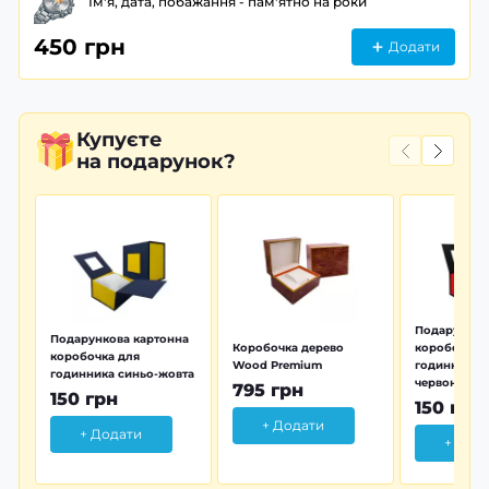
Ім'я, дата, побажання - пам'ятно на роки
450 грн
Додати
Купуєте
на подарунок?
Подарунков
Подарункова картонна
Коробочка дерево
коробочка 
коробочка для
Wood Premium
годинника 
годинника синьо-жовта
червона
795 грн
150 грн
150 грн
+ Додати
+ Додати
+ Дод