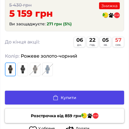
5 430 грн
Знижка
5 159 грн
Ви заощаджуєте:
271 грн (5%)
06
22
05
56
:
:
:
До кінця акції:
дн.
год.
хв.
сек.
Колір:
Рожеве золото-чорний
Купити
Розстрочка від
859
грн
У
обране
Додати