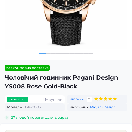
безкоштовна доставка
Чоловічий годинник Pagani Design
YS008 Rose Gold-Black
Відгуки:
41+ купили
11
у наявності
Модель:
1138-0003
Виробник:
Pagani Design
27
людей переглядають зараз