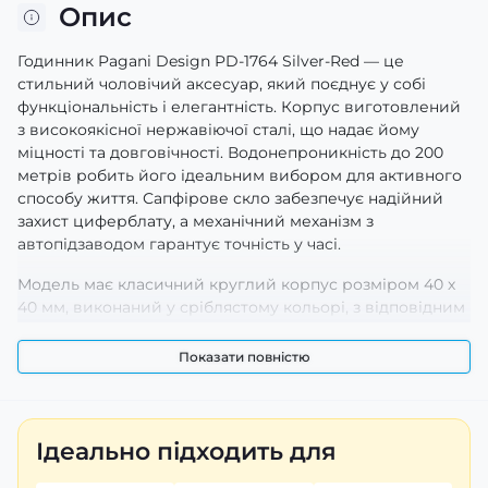
Опис
Годинник Pagani Design PD-1764 Silver-Red — це
стильний чоловічий аксесуар, який поєднує у собі
функціональність і елегантність. Корпус виготовлений
з високоякісної нержавіючої сталі, що надає йому
міцності та довговічності. Водонепроникність до 200
метрів робить його ідеальним вибором для активного
способу життя. Сапфірове скло забезпечує надійний
захист циферблату, а механічний механізм з
автопідзаводом гарантує точність у часі.
Модель має класичний круглий корпус розміром 40 х
40 мм, виконаний у сріблястому кольорі, з відповідним
сріблястим браслетом. Люмінесцентна підсвітка
дозволяє легко читати час навіть у темряві. Годинник
Показати повністю
має стрілочний тип циферблату з індексами і
індикацією годин, хвилин та секунд. З гарантованою
якістю та привабливим дизайном, цей годинник стане
ідеальним доповненням до будь-якого образу.
Ідеально підходить для