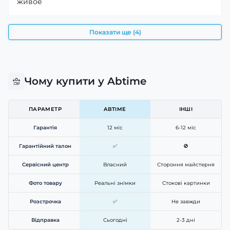
живое
Показати ще (4)
Чому купити у Abtime
ПАРАМЕТР
ABTIME
ІНШІ
Гарантія
12 міс
6-12 міс
Гарантійний талон
✅
🚫
Сервісний центр
Власний
Стороння майстерня
Фото товару
Реальні знімки
Стокові картинки
Розстрочка
✅
Не завжди
Відправка
Сьогодні
2-3 дні