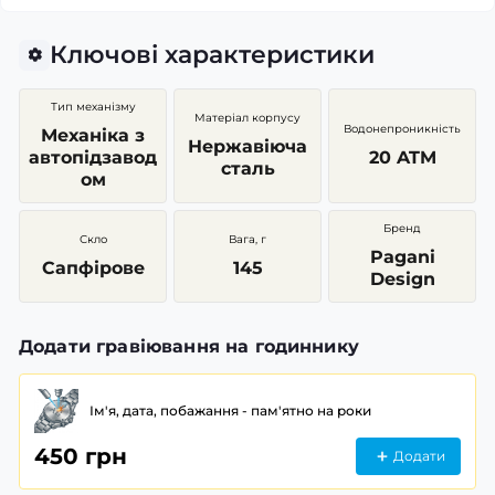
Ключові характеристики
Тип механізму
Матеріал корпусу
Водонепроникність
Механіка з
Нержавіюча
автопідзавод
20 ATM
сталь
ом
Бренд
Скло
Вага, г
Pagani
Сапфірове
145
Design
Додати гравіювання на годиннику
Ім'я, дата, побажання - пам'ятно на роки
450 грн
Додати