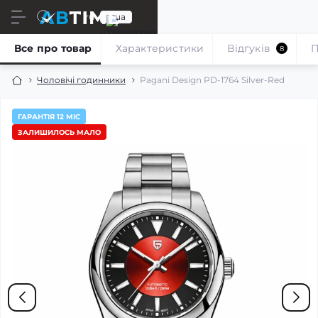
ru
ua
Все про товар
Характеристики
Відгуків
П
8
Чоловічі годинники
Pagani Design PD-1764 Silver-Red
ГАРАНТІЯ 12 МІС
ЗАЛИШИЛОСЬ МАЛО