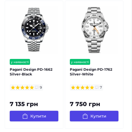
у наявності
у наявності
безкоштовна доставка
безкоштовна доставка
Pagani Design PD-1662
Pagani Design PD-1762
P
гарантія 12 міс
гарантія 12 міс
Silver-Black
Silver-White
S
9
7
7 135 грн
7 750 грн
Купити
Купити