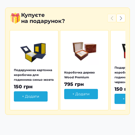
Купуєте
на подарунок?
Подарунков
Подарункова картонна
Коробочка дерево
коробочка 
коробочка для
Wood Premium
годинника 
годинника синьо-жовта
червона
795 грн
150 грн
150 грн
+ Додати
+ Додати
+ Дод