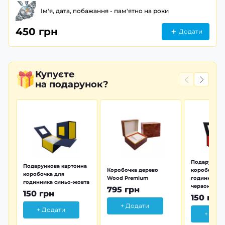
Ім'я, дата, побажання - пам'ятно на роки
450 грн
Додати
Купуєте
на подарунок?
Подарунков
Подарункова картонна
Коробочка дерево
коробочка 
коробочка для
Wood Premium
годинника 
годинника синьо-жовта
червона
795 грн
150 грн
150 грн
+ Додати
+ Додати
+ Дод