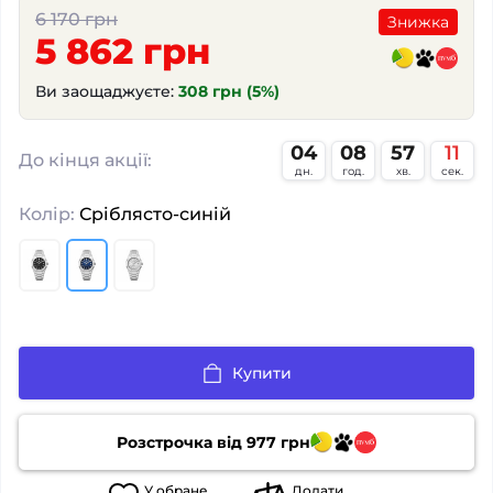
6 170 грн
Знижка
5 862 грн
Ви заощаджуєте:
308 грн (5%)
04
08
57
10
:
:
:
До кінця акції:
дн.
год.
хв.
сек.
Колір:
Сріблясто-синій
Купити
Розстрочка від
977
грн
У
обране
Додати