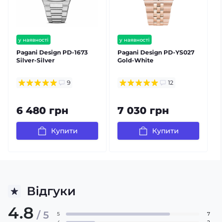
у наявності
у наявності
безкоштовна доставка
безкоштовна доставка
Pagani Design PD-1673
Pagani Design PD-YS027
гарантія 12 міс
гарантія 12 міс
Silver-Silver
Gold-White
S
⭐ хіт продажів
9
12
6 480 грн
7 030 грн
Купити
Купити
Відгуки
4.8
/ 5
5
7