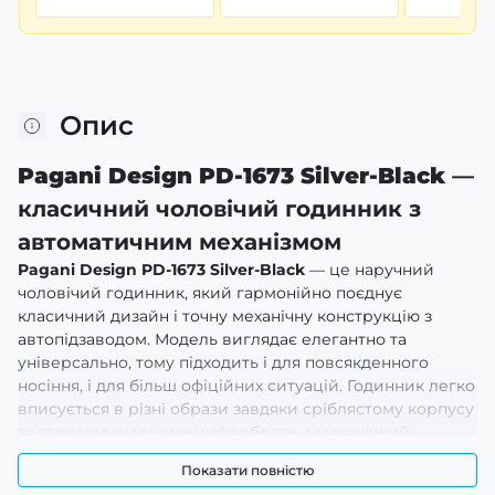
Опис
Pagani Design PD-1673 Silver-Black
—
класичний чоловічий годинник з
автоматичним механізмом
Pagani Design PD-1673 Silver-Black
— це наручний
чоловічий годинник, який гармонійно поєднує
класичний дизайн і точну механічну конструкцію з
автопідзаводом. Модель виглядає елегантно та
універсально, тому підходить і для повсякденного
носіння, і для більш офіційних ситуацій. Годинник легко
вписується в різні образи завдяки сріблястому корпусу
та строгому чорному циферблату, а механічний
механізм без батарейки робить його надійним у
Показати повністю
довгостроковому використанні.