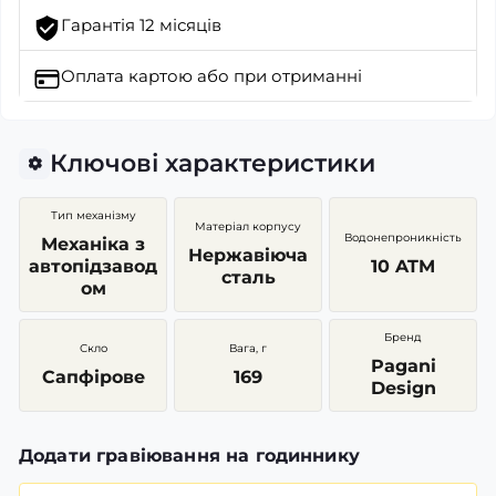
Гарантія 12 місяців
Оплата картою
або при отриманні
Ключові характеристики
Тип механізму
Матеріал корпусу
Водонепроникність
Механіка з
Нержавіюча
автопідзавод
10 ATM
сталь
ом
Бренд
Скло
Вага, г
Pagani
Сапфірове
169
Design
Додати гравіювання на годиннику