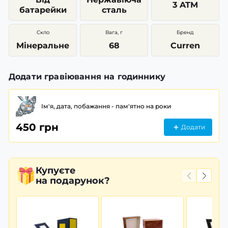
3 ATM
батарейки
сталь
Скло
Вага, г
Бренд
Мінеральне
68
Curren
Додати гравіювання на годиннику
Ім'я, дата, побажання - пам'ятно на роки
450 грн
Додати
Купуєте
на подарунок?