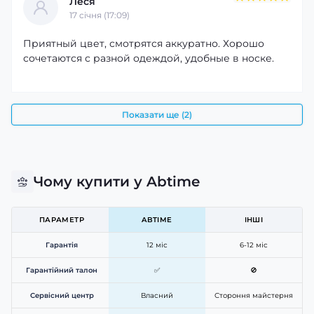
Леся
17 cічня (17:09)
Приятный цвет, смотрятся аккуратно. Хорошо
сочетаются с разной одеждой, удобные в носке.
Показати ще (2)
Чому купити у Abtime
ПАРАМЕТР
ABTIME
ІНШІ
Гарантія
12 міс
6-12 міс
Гарантійний талон
✅
🚫
Сервісний центр
Власний
Стороння майстерня