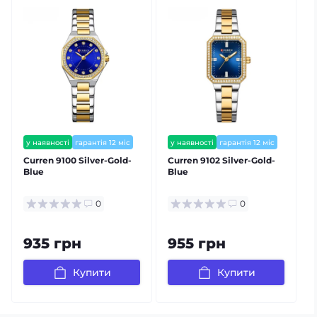
у наявності
гарантія 12 міс
у наявності
гарантія 12 міс
залишилось мало
залишилось мало
Curren 9100 Silver-Gold-
Curren 9102 Silver-Gold-
C
Blue
Blue
0
0
935 грн
955 грн
Купити
Купити