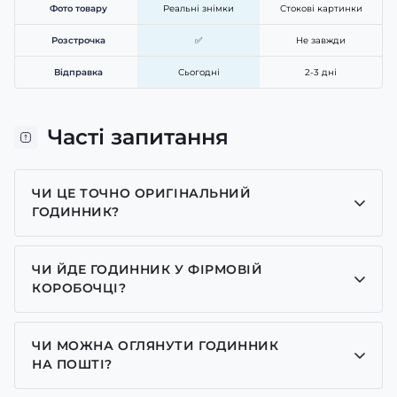
Фото товару
Реальні знімки
Стокові картинки
Розстрочка
✅
Не завжди
Відправка
Сьогодні
2-3 дні
Часті запитання
ЧИ ЦЕ ТОЧНО ОРИГІНАЛЬНИЙ
ГОДИННИК?
Так, усі годинники у нас лише оригінальні, ми є
представником багатьох брендів.
ЧИ ЙДЕ ГОДИННИК У ФІРМОВІЙ
КОРОБОЧЦІ?
Для годинників бренду Casio, Pagani Design,
GUARDO та GOODYEAR додаємо фірмові
ЧИ МОЖНА ОГЛЯНУТИ ГОДИННИК
коробочки із брендовим надписом. Для бренду
НА ПОШТІ?
AWARDER додаємо чорну із тризубом коробочку
Так у нас дозволений огляд годинників на пошті.