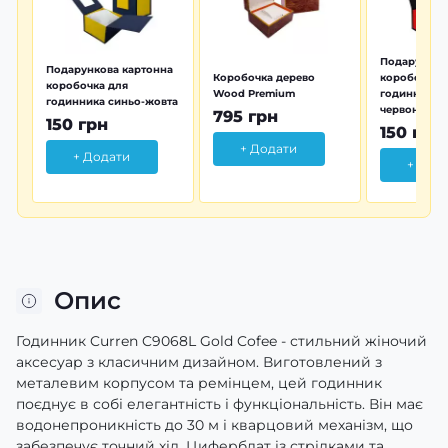
Подарунков
Подарункова картонна
Коробочка дерево
коробочка 
коробочка для
Wood Premium
годинника 
годинника синьо-жовта
червона
795 грн
150 грн
150 грн
+ Додати
+ Додати
+ Дод
Опис
Годинник Curren C9068L Gold Cofee - стильний жіночий
аксесуар з класичним дизайном. Виготовлений з
металевим корпусом та ремінцем, цей годинник
поєднує в собі елегантність і функціональність. Він має
водонепроникність до 30 м і кварцовий механізм, що
забезпечує точний хід. Циферблат із стрілками та