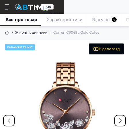
ru
ua
Все про товар
Характеристики
Відгуків
П
6
Жіночі годинники
Curren C9068L Gold Cofee
ГАРАНТІЯ 12 МІС
Відеоогляд