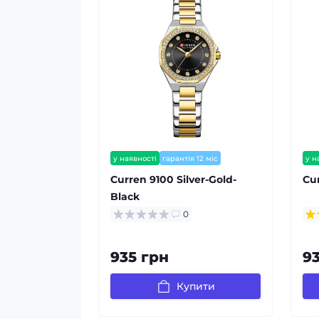
у наявності
гарантія 12 міс
у н
зал
Curren 9100 Silver-Gold-
Cu
Black
0
935 грн
9
Купити