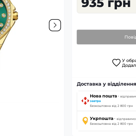
935 грн
Пові
У
обр
Дода
Доставка у відділення
·
Нова пошта
відправи
завтра
Безкоштовна від 2 800 грн
·
Укрпошта
відправим
Безкоштовна від 2 800 грн