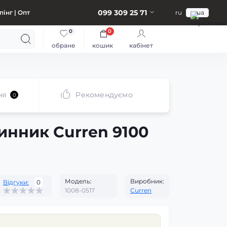
099 309 25 71
інг | Опт
ru
ua
0
0
обране
кошик
кабінет
ня
Рекомендуємо
0
инник Curren 9100
Модель:
Виробник:
Відгуки:
0
1008-0517
Curren