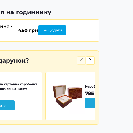
я на годиннику
ання -
450 грн
Додати
дарунок?
а картонна коробочка
Коробочка дерево Wood Pr
ика синьо-жовта
795 грн
+ Додати
ати