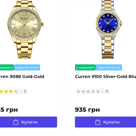
аявності
гарантія 12 міс
у наявності
гарантія 12 міс
ишилось мало
залишилось мало
rren 9088 Gold-Gold
Curren 9100 Silver-Gold-Bl
3
0
35 грн
935 грн
Купити
Купити