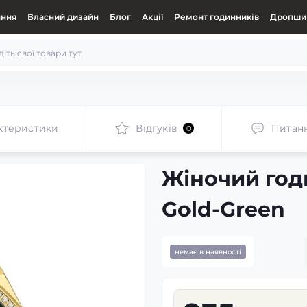
ання
Власний дизайн
Блог
Акції
Ремонт годинників
Дропшип
ктеристики
Відгуків
Питан
0
Жіночий год
Gold-Green
немає в наявності