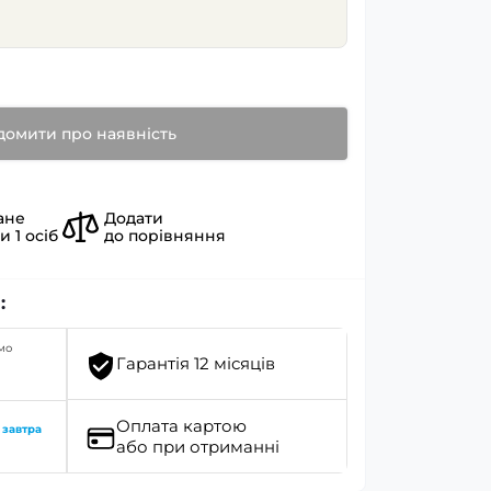
домити про наявність
ане
Додати
ли
1
осіб
до порівняння
:
мо
Гарантія 12 місяців
Оплата картою
о
завтра
або при отриманні