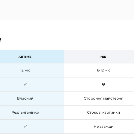
e
ABTIME
ІНШІ
12 міс
6-12 міс
✅
🚫
Власний
Стороння майстерня
Реальні знімки
Стокові картинки
✅
Не завжди