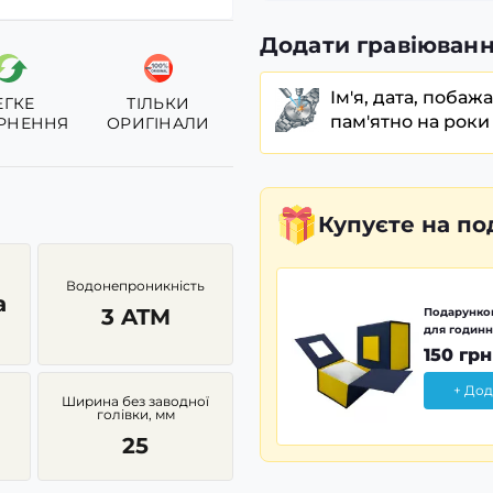
Додати гравіюванн
Ім'я, дата, побаж
ЕГКЕ
ТІЛЬКИ
пам'ятно на роки
РНЕННЯ
ОРИГІНАЛИ
Купуєте
на по
Водонепроникність
а
3 ATM
Подарунков
для годинн
150 грн
+ Дод
Ширина без заводної
голівки, мм
25