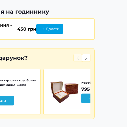
я на годиннику
ання -
450 грн
Додати
дарунок?
а картонна коробочка
Коробочка дерево Wood Pr
ика синьо-жовта
795 грн
+ Додати
ати