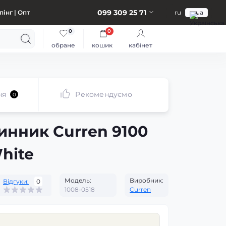
099 309 25 71
інг | Опт
ru
ua
0
0
обране
кошик
кабінет
ня
Рекомендуємо
0
инник Curren 9100
White
Модель:
Виробник:
Відгуки:
0
1008-0518
Curren