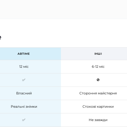
e
ABTIME
ІНШІ
12 міс
6-12 міс
✅
🚫
Власний
Стороння майстерня
Реальні знімки
Стокові картинки
✅
Не завжди