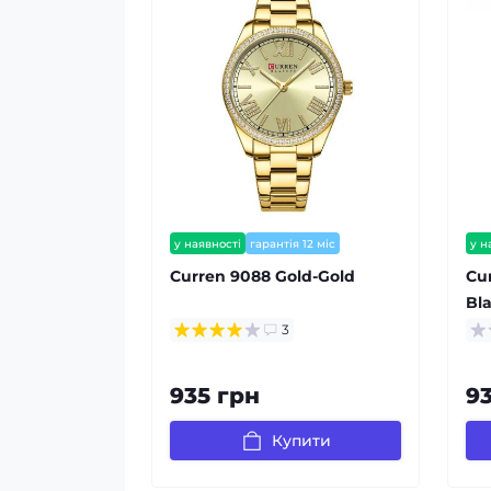
у наявності
гарантія 12 міс
у н
залишилось мало
Curren 9088 Gold-Gold
Cur
Bl
3
935 грн
9
Купити