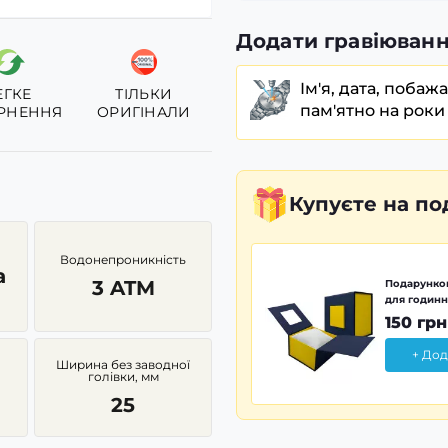
Додати гравіюванн
Ім'я, дата, побаж
ЕГКЕ
ТІЛЬКИ
пам'ятно на роки
РНЕННЯ
ОРИГІНАЛИ
Купуєте
на по
Водонепроникність
а
3 ATM
Подарунков
для годинн
150 грн
+ Дод
Ширина без заводної
голівки, мм
25