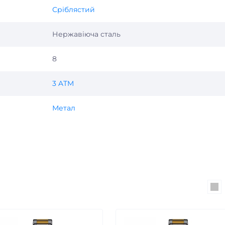
Сріблястий
Нержавіюча сталь
8
3 ATM
Метал