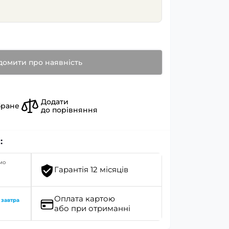
домити про наявність
Додати
бране
до порівняння
:
мо
Гарантія 12 місяців
Оплата картою
о
завтра
або при отриманні