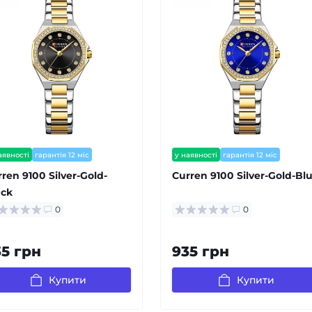
аявності
гарантія 12 міс
у наявності
гарантія 12 міс
залишилось мало
ren 9100 Silver-Gold-
Curren 9100 Silver-Gold-Bl
ack
0
0
35 грн
935 грн
Купити
Купити