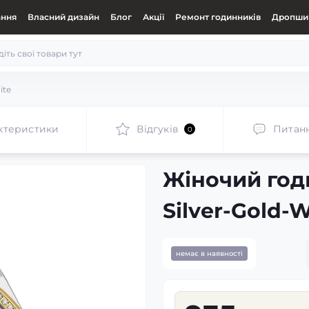
ання
Власний дизайн
Блог
Акції
Ремонт годинників
Дропшип
ite
ктеристики
Відгуків
Питан
0
Жіночий год
Silver-Gold-
немає в наявності