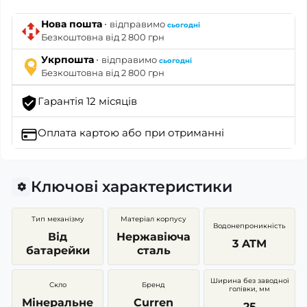
·
Нова пошта
відправимо
сьогодні
Безкоштовна від 2 800 грн
·
Укрпошта
відправимо
сьогодні
Безкоштовна від 2 800 грн
Гарантія 12 місяців
Оплата картою
або при отриманні
Ключові характеристики
Тип механізму
Матеріал корпусу
Водонепроникність
Від
Нержавіюча
3 ATM
батарейки
сталь
Ширина без заводної
Скло
Бренд
голівки, мм
Мінеральне
Curren
25