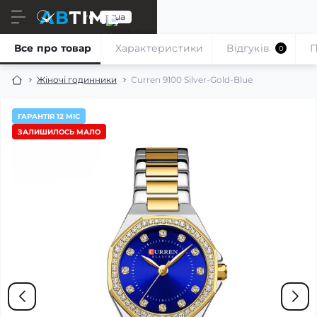
ru
ua
Все про товар
Характеристики
Відгуків
П
0
Жіночі годинники
Curren 9100 Silver-Gold-Blue
ГАРАНТІЯ 12 МІС
ЗАЛИШИЛОСЬ МАЛО