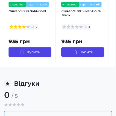
у наявності
гарантія 12 міс
у наявності
гарантія 12 міс
залишилось мало
Curren 9088 Gold-Gold
Curren 9100 Silver-Gold-
C
Black
3
0
935 грн
935 грн
Купити
Купити
Відгуки
0
/ 5