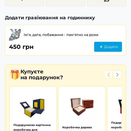
Додати гравіювання на годиннику
Ім'я, дата, побажання - пам'ятно на роки
450 грн
Додати
Купуєте
на подарунок?
Подарунков
Подарункова картонна
Коробочка дерево
коробочка 
коробочка для