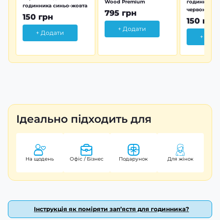
Wood Premium
годинника 
годинника синьо-жовта
червона
795 грн
150 грн
150 грн
+ Додати
+ Додати
+ Дод
Ідеально підходить для
На щодень
Офіс / Бізнес
Подарунок
Для жінок
Інструкція як поміряти зап’ястя для годинника?