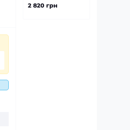
2 820 грн
к.
й