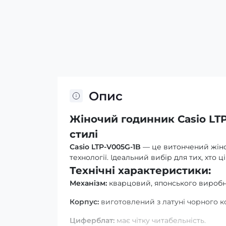
Опис
Жіночий годинник Casio LTP
стилі
Casio LTP-V005G-1B
— це витончений жіноч
технології. Ідеальний вибір для тих, хто ц
Технічні характеристики:
Механізм:
кварцовий, японського виробниц
Корпус:
виготовлений з латуні чорного ко
Циферблат:
має чітку читабельність.