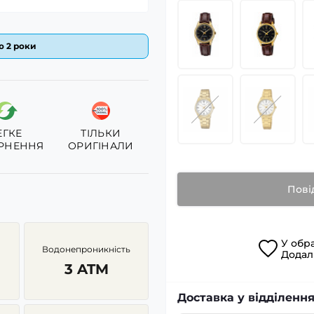
ю 2 роки
ЕГКЕ
ТІЛЬКИ
РНЕННЯ
ОРИГІНАЛИ
Пові
У
обр
Водонепроникність
Дода
3 ATM
Доставка у відділенн