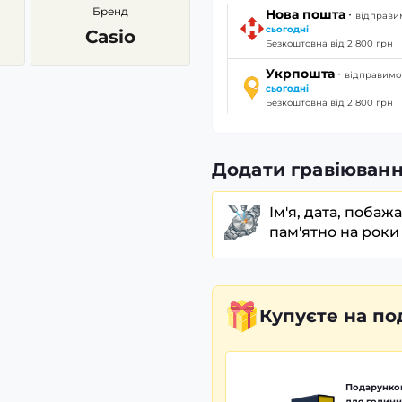
Бренд
·
Нова пошта
відправи
сьогодні
Casio
Безкоштовна від 2 800 грн
·
Укрпошта
відправимо
сьогодні
Безкоштовна від 2 800 грн
Додати гравіюванн
Ім'я, дата, побаж
пам'ятно на роки
Купуєте
на по
Подарунков
для годинн