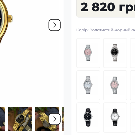
2 820 г
Колір:
Золотистий-чорний-з