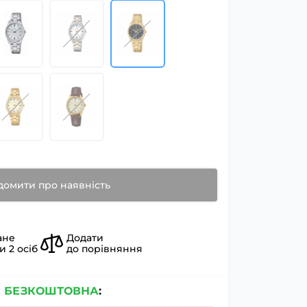
домити про наявність
ане
Додати
ли
2
осіб
до порівняння
я
БЕЗКОШТОВНА
: