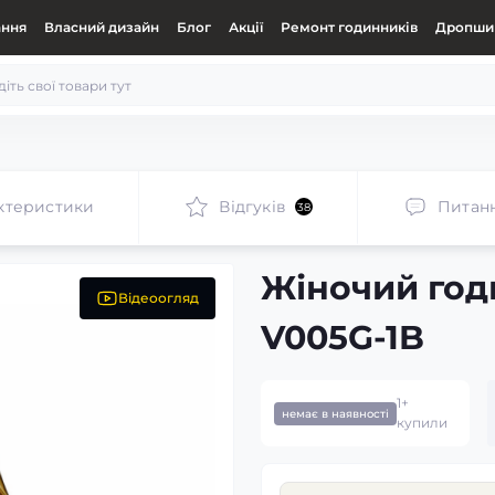
ання
Власний дизайн
Блог
Акції
Ремонт годинників
Дропшип
ктеристики
Відгуків
Питан
38
Жіночий год
Відеоогляд
V005G-1B
1+
немає в наявності
купили