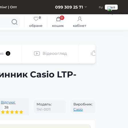
099 309 25 71
інг | Опт
ru
ua
0
0
обране
кошик
кабінет
ня
Відеоогляд
Рекомендує
0
инник Casio LTP-
Відгуки:
Модель:
Виробник:
38
1141-0011
Casio