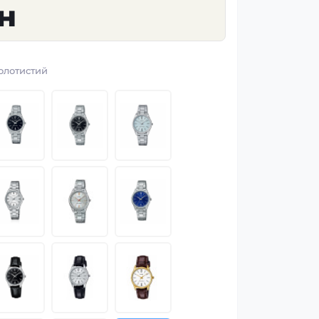
рн
олотистий