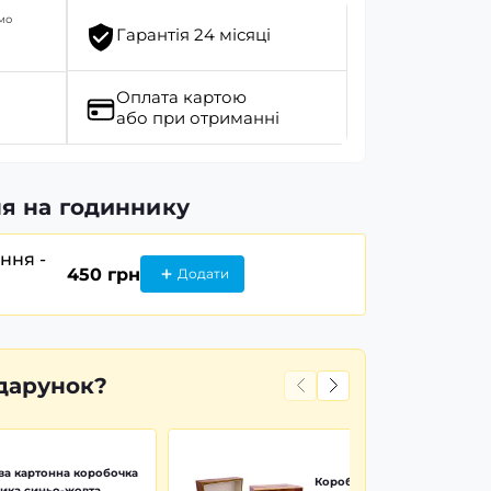
мо
Гарантія 24 місяці
Оплата картою
або при отриманні
я на годиннику
ання -
450 грн
Додати
дарунок?
а картонна коробочка
Коробочка дерево Wood Pr
ика синьо-жовта