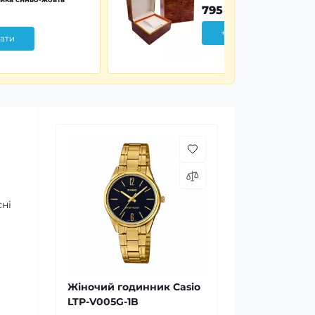
795 грн
+ Додати
ати
ні
Жіночий годинник Casio
LTP-V005G-1B