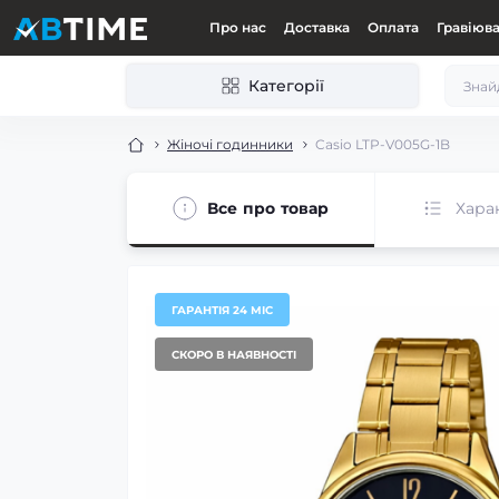
Про нас
Доставка
Оплата
Гравіюв
Категорії
Жіночі годинники
Casio LTP-V005G-1B
Все про товар
Хара
ГАРАНТІЯ 24 МІС
СКОРО В НАЯВНОСТІ