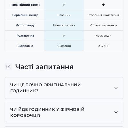
Гарантійний талон
✅
🚫
Сервісний центр
Власний
Стороння майстерня
Фото товару
Реальні знімки
Стокові картинки
Розстрочка
✅
Не завжди
Відправка
Сьогодні
2-3 дні
Часті запитання
ЧИ ЦЕ ТОЧНО ОРИГІНАЛЬНИЙ
ГОДИННИК?
Так, усі годинники у нас лише оригінальні, ми є
представником багатьох брендів.
ЧИ ЙДЕ ГОДИННИК У ФІРМОВІЙ
КОРОБОЧЦІ?
Для годинників бренду Casio, Pagani Design,