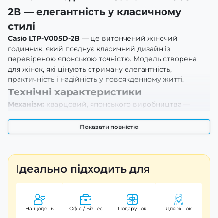
2B — елегантність у класичному
стилі
Casio LTP-V005D-2B
— це витончений жіночий
годинник, який поєднує класичний дизайн із
перевіреною японською точністю. Модель створена
для жінок, які цінують стриману елегантність,
практичність і надійність у повсякденному житті.
Технічні характеристики
Механізм:
кварцовий, японського виробництва —
забезпечує стабільну точність ходу та мінімальну
потребу в обслуговуванні.
Показати повністю
Корпус:
латунний у сріблястому виконанні — надає
моделі класичного вигляду та зберігає акуратний
зовнішній вигляд протягом тривалого часу.
Ідеально підходить для
Циферблат:
контрастне оформлення з чіткими
індексами для зручного зчитування часу.
Скло:
мінеральне — стійке до подряпин у
На щодень
Офіс / Бізнес
Подарунок
Для жінок