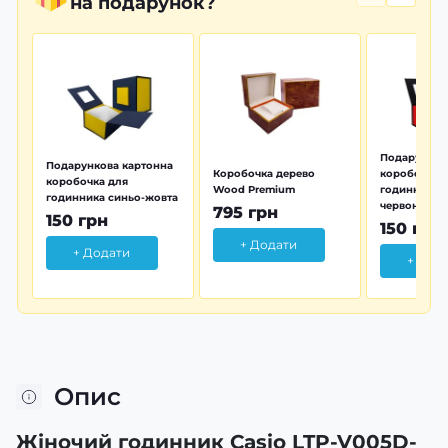
на подарунок?
Подарунков
Подарункова картонна
Коробочка дерево
коробочка 
коробочка для
Wood Premium
годинника 
годинника синьо-жовта
червона
795 грн
150 грн
150 грн
+ Додати
+ Додати
+ Дод
Опис
Жіночий годинник Casio LTP-V005D-