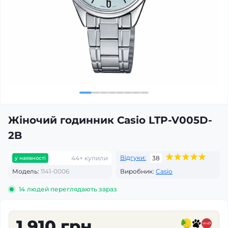
Жіночий годинник Casio LTP-V005D-
2B
Відгуки:
44+ купили
38
у наявності
Модель:
1141-0006
Виробник:
Casio
14
людей переглядають зараз
1 910 грн