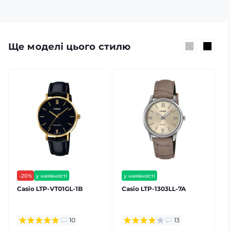
Ще моделі цього стилю
-20%
у наявності
у наявності
гарантія 24 міс
безкоштовна доставка
Casio LTP-VT01GL-1B
Casio LTP-1303LL-7A
C
⭐ хіт продажів
гарантія 24 міс
10
13