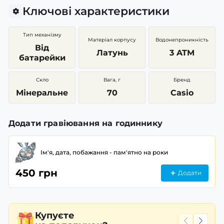
Ключові характеристики
Тип механізму
Матеріал корпусу
Водонепроникність
Від
Латунь
3 ATM
батарейки
Скло
Вага, г
Бренд
Мінеральне
70
Casio
Додати гравіювання на годиннику
Ім'я, дата, побажання - пам'ятно на роки
450 грн
Додати
Купуєте