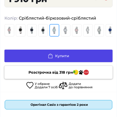
Колір:
Сріблястий-бірюзовий-сріблястий
Купити
Розстрочка від
318
грн
У
обране
Додати
Додали
7
осіб
до порівняння
Оригінал Casio з гарантією 2 роки