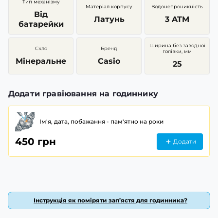
Тип механізму
Матеріал корпусу
Водонепроникність
Від
Латунь
3 ATM
батарейки
Ширина без заводної
Скло
Бренд
голівки, мм
Мінеральне
Casio
25
Додати гравіювання на годиннику
Ім'я, дата, побажання - пам'ятно на роки
450 грн
Додати
Інструкція як поміряти зап’ястя для годинника?