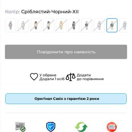
Колір:
Сріблястий-Чорний-XII
Повідомити про наявність
У
обране
Додати
Додали
1
осіб
до порівняння
Оригінал Casio з гарантією 2 роки