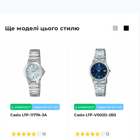
Ще моделі цього стилю
у наявності
гарантія 24 міс
у наявності
гарантія 24 міс
Casio LTP-1177A-3A
Casio LTP-V002D-2B3
C
10
12