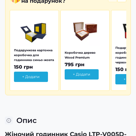
на подарунок?
Подарунков
Подарункова картонна
Коробочка дерево
коробочка 
коробочка для
Wood Premium
годинника 
годинника синьо-жовта
червона
795 грн
150 грн
150 грн
+ Додати
+ Додати
+ Дод
Опис
Жіночий годинник Casio LTP-V005D-