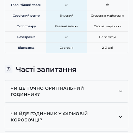
Гарантійний талон
✅
🚫
Сервісний центр
Власний
Стороння майстерня
Фото товару
Реальні знімки
Стокові картинки
Розстрочка
✅
Не завжди
Відправка
Сьогодні
2-3 дні
Часті запитання
ЧИ ЦЕ ТОЧНО ОРИГІНАЛЬНИЙ
ГОДИННИК?
Так, усі годинники у нас лише оригінальні, ми є
представником багатьох брендів.
ЧИ ЙДЕ ГОДИННИК У ФІРМОВІЙ
КОРОБОЧЦІ?
Для годинників бренду Casio, Pagani Design,