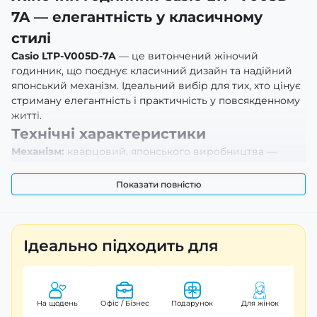
7A — елегантність у класичному
стилі
Casio LTP-V005D-7A
— це витончений жіночий
годинник, що поєднує класичний дизайн та надійний
японський механізм. Ідеальний вибір для тих, хто цінує
стриману елегантність і практичність у повсякденному
житті.
Технічні характеристики
Механізм:
кварцовий, японського виробництва —
забезпечує точність і стабільну роботу.
Показати повністю
Корпус:
латунний у сріблястому виконанні — додає
моделі акуратності та довговічності.
Циферблат:
світлий, з чіткою читабельністю та
Ідеально підходить для
класичною індикацією часу.
Скло:
мінеральне — стійке до подряпин у
повсякденному використанні.
На щодень
Офіс / Бізнес
Подарунок
Для жінок
Браслет:
нержавіюча сталь — комфортна посадка на