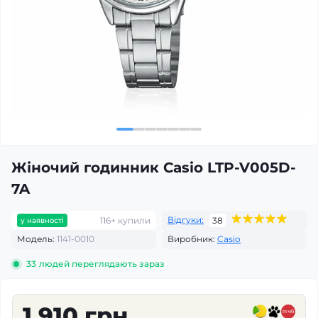
Жіночий годинник Casio LTP-V005D-
7A
Відгуки:
116+ купили
38
у наявності
Модель:
1141-0010
Виробник:
Casio
33
людей переглядають зараз
1 910 грн