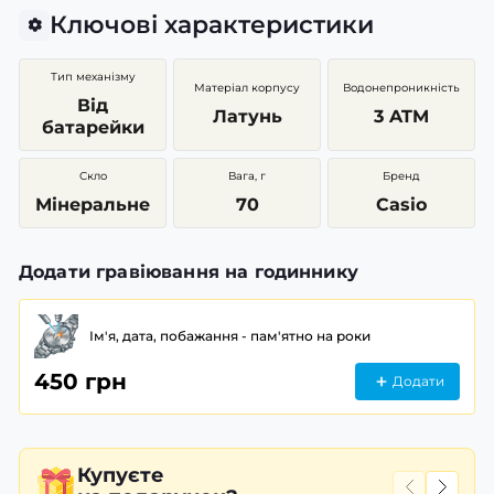
Ключові характеристики
Тип механізму
Матеріал корпусу
Водонепроникність
Від
Латунь
3 ATM
батарейки
Скло
Вага, г
Бренд
Мінеральне
70
Casio
Додати гравіювання на годиннику
Ім'я, дата, побажання - пам'ятно на роки
450 грн
Додати
Купуєте