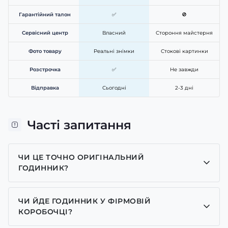
Гарантійний талон
✅
🚫
Сервісний центр
Власний
Стороння майстерня
Фото товару
Реальні знімки
Стокові картинки
Розстрочка
✅
Не завжди
Відправка
Сьогодні
2-3 дні
Часті запитання
ЧИ ЦЕ ТОЧНО ОРИГІНАЛЬНИЙ
ГОДИННИК?
Так, усі годинники у нас лише оригінальні, ми є
представником багатьох брендів.
ЧИ ЙДЕ ГОДИННИК У ФІРМОВІЙ
КОРОБОЧЦІ?