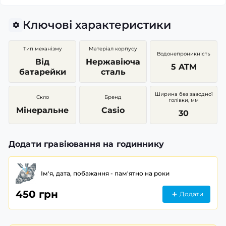
Ключові характеристики
Тип механізму
Матеріал корпусу
Водонепроникність
Від
Нержавіюча
5 ATM
батарейки
сталь
Ширина без заводної
Скло
Бренд
голівки, мм
Мінеральне
Casio
30
Додати гравіювання на годиннику
Ім'я, дата, побажання - пам'ятно на роки
450 грн
Додати