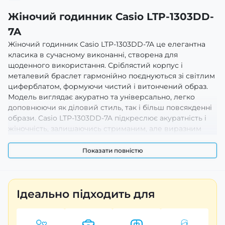
Жіночий годинник Casio LTP-1303DD-
7A
Жіночий годинник Casio LTP-1303DD-7A це елегантна
класика в сучасному виконанні, створена для
щоденного використання. Сріблястий корпус і
металевий браслет гармонійно поєднуються зі світлим
циферблатом, формуючи чистий і витончений образ.
Модель виглядає акуратно та універсально, легко
доповнюючи як діловий стиль, так і більш повсякденні
образи. Casio LTP-1303DD-7A підкреслює акуратність і
жіночність, залишаючись стриманим, але виразним
аксесуаром.
Показати повністю
Світлий циферблат має лаконічне оформлення з
чіткими мітками часу, що забезпечує комфортне
зчитування в будь-яких умовах. Тонкі стрілки додають
легкості дизайну, не перевантажуючи загальну
Ідеально підходить для
композицію. Круглий корпус із плавними лініями
виглядає класично та збалансовано. Металевий
браслет створює цілісний вигляд і добре прилягає до