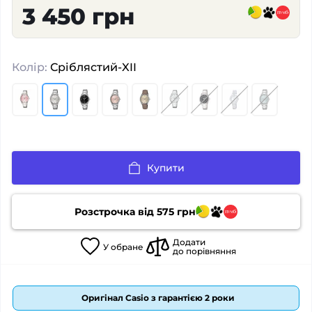
3 450 грн
Колір:
Сріблястий-XII
Купити
Розстрочка від
575
грн
Додати
У
обране
до порівняння
Оригінал Casio з гарантією 2 роки