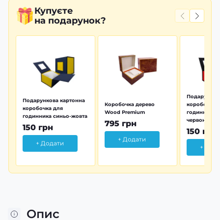
Купуєте
на подарунок?
Подарунков
Подарункова картонна
Коробочка дерево
коробочка 
коробочка для
Wood Premium
годинника 
годинника синьо-жовта
червона
795 грн
150 грн
150 грн
+ Додати
+ Додати
+ Дод
Опис