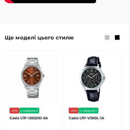
Ще моделі цього стилю
-20%
у наявності
-20%
у наявності
безкоштовна доставка
безкоштовна доставка
Casio LTP-1302DD-5A
Casio LTP-V300L-1A
C
гарантія 24 міс
гарантія 24 міс