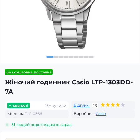
безкоштовна доставка
Жіночий годинник Casio LTP-1303DD-
7A
Відгуки:
15+ купили
13
у наявності
Модель:
1141-0566
Виробник:
Casio
31
людей переглядають зараз