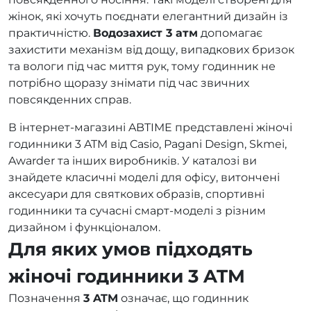
жінок, які хочуть поєднати елегантний дизайн із
практичністю.
Водозахист 3 атм
допомагає
захистити механізм від дощу, випадкових бризок
та вологи під час миття рук, тому годинник не
потрібно щоразу знімати під час звичних
повсякденних справ.
В інтернет-магазині ABTIME представлені жіночі
годинники 3 ATM від Casio, Pagani Design, Skmei,
Awarder та інших виробників. У каталозі ви
знайдете класичні моделі для офісу, витончені
аксесуари для святкових образів, спортивні
годинники та сучасні смарт-моделі з різним
дизайном і функціоналом.
Для яких умов підходять
жіночі годинники 3 ATM
Позначення
3 ATM
означає, що годинник