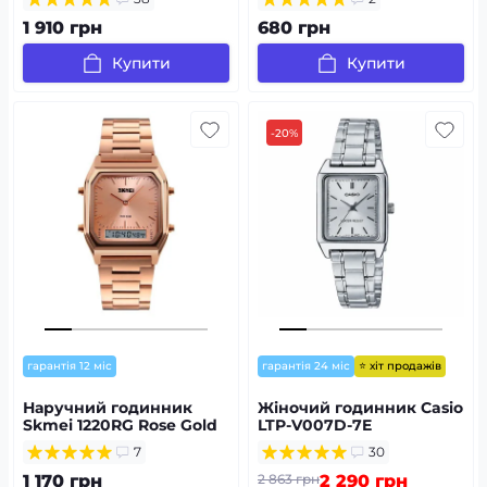
1 910 грн
680 грн
Купити
Купити
-20%
⭐ хіт продажів
гарантія 12 міс
гарантія 24 міс
Наручний годинник
Жіночий годинник Casio
Skmei 1220RG Rose Gold
LTP-V007D-7E
7
30
1 170 грн
2 863 грн
2 290 грн