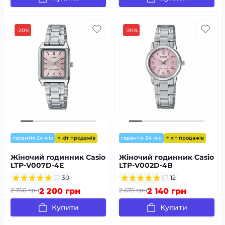
-20%
-20%
⭐ хіт продажів
⭐ хіт продажів
гарантія 24 міс
гарантія 24 міс
Жіночий годинник Casio
Жіночий годинник Casio
LTP-V007D-4E
LTP-V002D-4B
30
12
2 750 грн
2 200 грн
2 675 грн
2 140 грн
Купити
Купити