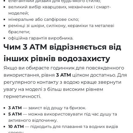
елегантний дизайн для будь-якого стилю;
великий вибір кварцових, механічних і смарт-
моделей;
мінеральне або сапфірове скло;
ремінці зі шкіри, силікону, кераміки та металеві
браслети;
офіційна гарантія виробника.
Чим 3 ATM відрізняється від
інших рівнів водозахисту
Якщо ви обираєте годинник для повсякденного
використання, рівня
3 ATM
цілком достатньо. Для
регулярного контакту з водою краще звернути
увагу на моделі з більш високим рівнем
герметичності.
3 ATM
— захист від дощу та бризок.
5 ATM
— можна використовувати під час душу та
активного відпочинку.
10 ATM
— підходить для плавання та водних видів
спорту.