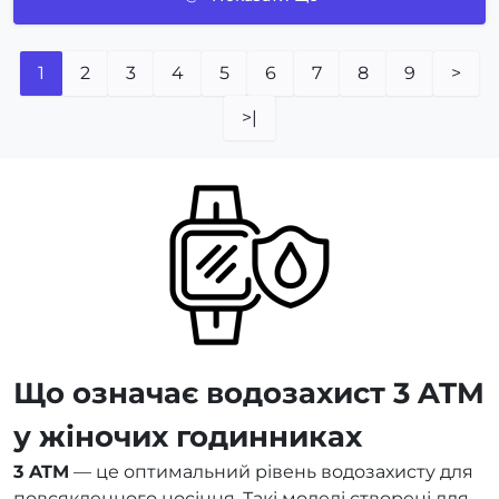
1
2
3
4
5
6
7
8
9
>
>|
Що означає водозахист 3 ATM
у жіночих годинниках
3 ATM
— це оптимальний рівень водозахисту для
повсякденного носіння. Такі моделі створені для