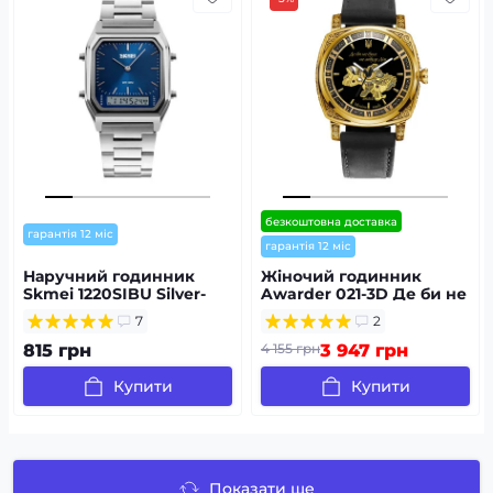
безкоштовна доставка
гарантія 12 міс
гарантія 12 міс
Наручний годинник
Жіночий годинник
Skmei 1220SIBU Silver-
Awarder 021-3D Де би не
Blue
була Gold-Black-Black
7
2
Leather
815 грн
4 155 грн
3 947 грн
Купити
Купити
Показати ще