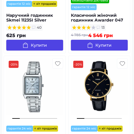
безкоштовна доставка
⭐ хіт продажів
гарантія 12 міс
гарантія 12 міс
Наручний годинник
Класичний жіночий
Skmei 1123SI Silver
годинник Awarder 047
Де би не була
40
13
625 грн
4 785 грн
4 546 грн
Купити
Купити
-20%
-20%
⭐ хіт продажів
⭐ хіт продажів
гарантія 24 міс
гарантія 24 міс