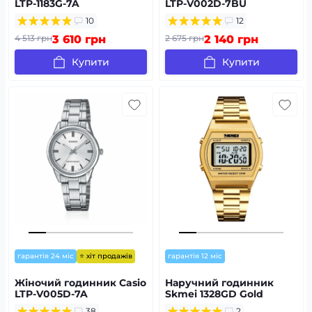
LTP-1183G-7A
LTP-V002D-7BU
10
12
4 513 грн
3 610 грн
2 675 грн
2 140 грн
Купити
Купити
⭐ хіт продажів
гарантія 24 міс
гарантія 12 міс
Жіночий годинник Casio
Наручний годинник
LTP-V005D-7A
Skmei 1328GD Gold
38
2