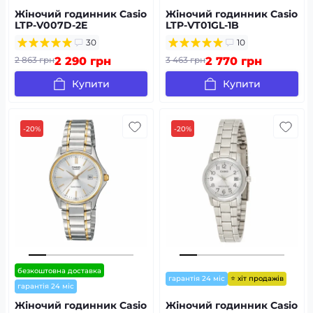
Жіночий годинник Casio
Жіночий годинник Casio
LTP-V007D-2E
LTP-VT01GL-1B
30
10
2 863 грн
2 290 грн
3 463 грн
2 770 грн
Купити
Купити
-20%
-20%
безкоштовна доставка
⭐ хіт продажів
гарантія 24 міс
гарантія 24 міс
Жіночий годинник Casio
Жіночий годинник Casio