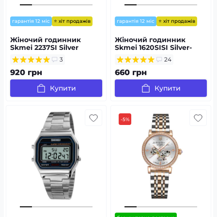
⭐ хіт продажів
⭐ хіт продажів
гарантія 12 міс
гарантія 12 міс
Жіночий годинник
Жіночий годинник
Skmei 2237SI Silver
Skmei 1620SISI Silver-
Silver
3
24
920 грн
660 грн
Купити
Купити
-5%