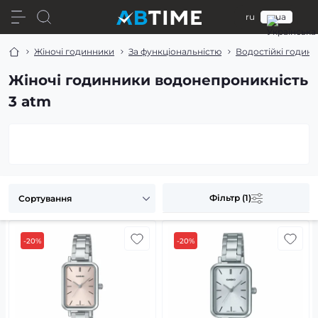
ru
ua
Жіночі годинники
За функціональністю
Водостійкі годин
Жіночі годинники водонепроникність
3 atm
Фільтр (1)
-20%
-20%