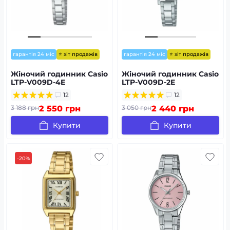
⭐ хіт продажів
⭐ хіт продажів
гарантія 24 міс
гарантія 24 міс
Жіночий годинник Casio
Жіночий годинник Casio
LTP-V009D-4E
LTP-V009D-2E
12
12
3 188 грн
2 550 грн
3 050 грн
2 440 грн
Купити
Купити
-20%