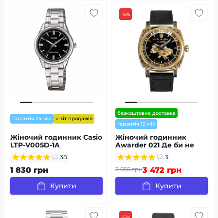
-5%
безкоштовна доставка
⭐ хіт продажів
гарантія 24 міс
гарантія 12 міс
Жіночий годинник Casio
Жіночий годинник
LTP-V005D-1A
Awarder 021 Де би не
була Gold-Black-Black
38
3
1 830 грн
3 655 грн
3 472 грн
Купити
Купити
-5%