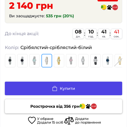
2 140 грн
Ви заощаджуєте:
535 грн (20%)
08
10
41
40
:
:
:
До кінця акції:
дн.
год.
хв.
сек.
Колір:
Срібялстий-сріблястий-білий
Купити
Розстрочка від
356
грн
У
обране
Додати
Додали
15
осіб
до порівняння