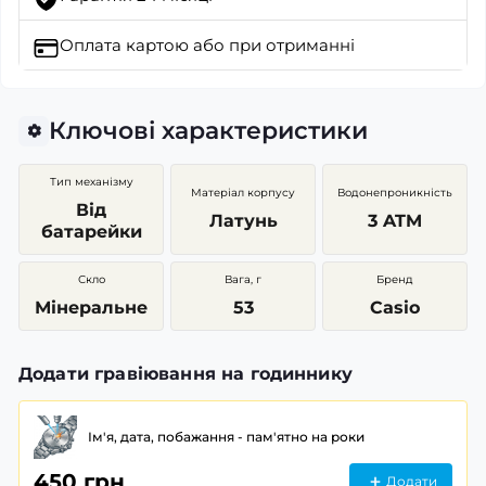
Оплата картою
або при отриманні
Ключові характеристики
Тип механізму
Матеріал корпусу
Водонепроникність
Від
Латунь
3 ATM
батарейки
Скло
Вага, г
Бренд
Мінеральне
53
Casio
Додати гравіювання на годиннику
Ім'я, дата, побажання - пам'ятно на роки
450 грн
Додати