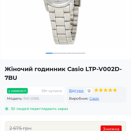
Жіночий годинник Casio LTP-V002D-
7BU
Відгуки:
39+ купили
12
у наявності
Модель:
1141-0365
Виробник:
Casio
30
людей переглядають зараз
2 675 грн
Знижка