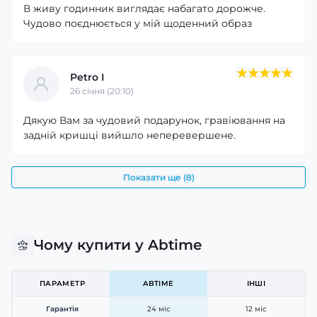
В живу годинник виглядає набагато дорожче.
Чудово поєднюється у мій щоденний образ
Petro I
26 cічня (20:10)
Дякую Вам за чудовий подарунок, гравіювання на
задній кришці вийшло неперевершене.
Показати ще (8)
Чому купити у Abtime
ПАРАМЕТР
ABTIME
ІНШІ
Гарантія
24 міс
12 міс