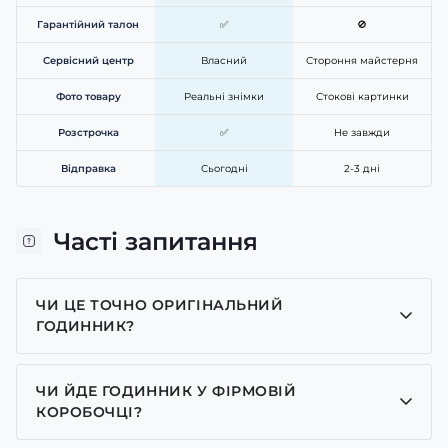
Гарантійний талон
✅
🚫
Сервісний центр
Власний
Стороння майстерня
Фото товару
Реальні знімки
Стокові картинки
Розстрочка
✅
Не завжди
Відправка
Сьогодні
2-3 дні
Часті запитання
ЧИ ЦЕ ТОЧНО ОРИГІНАЛЬНИЙ
ГОДИННИК?
Так, усі годинники у нас лише оригінальні, ми є
представником багатьох брендів.
ЧИ ЙДЕ ГОДИННИК У ФІРМОВІЙ
КОРОБОЧЦІ?
Для годинників бренду Casio, Pagani Design,