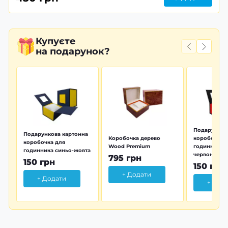
Купуєте
на подарунок?
Подарунков
Подарункова картонна
Коробочка дерево
коробочка 
коробочка для
Wood Premium
годинника 
годинника синьо-жовта
червона
795 грн
150 грн
150 грн
+ Додати
+ Додати
+ Дод