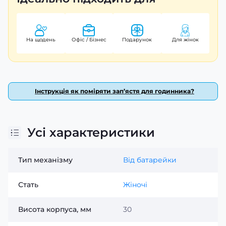
Casio – японський бренд, відомий своєю репутацією і
якістю. Годинник забезпечується 24-місячною гарантією.
Оберіть Casio LTP-V002D-7BU, щоб додати нотку
На щодень
Офіс / Бізнес
Подарунок
Для жінок
елегантності до вашого образу!
Інструкція як поміряти зап’ястя для годинника?
Усі характеристики
Тип механізму
Від батарейки
Стать
Жіночі
Висота корпуса, мм
30