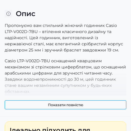
Опис
Пропонуємо вам стильний жіночий годинник Casio
LTP-V002D-7BU – втілення класичного дизайну та
надійності. Цей годинник, виготовлений із
нержавіючої сталі, має елегантний срібристий корпус
діаметром 25 мм і зручний браслет завдовжки 19 см.
Casio LTP-V002D-7BU оснащений кварцовим
механізмом зі стрілковим циферблатом, що оснащений
арабськими цифрами для зручності читання часу.
Завдяки водонепроникності до 30 м, цей годинник
стане вашим незамінним супутником у будь-яких
обставинах.
Мінeralне скло забезпечує стійкість до подряпин, а
Показати повністю
класичний стиль робить цей аксесуар ідеальним для
повсякденного носіння або особливих подій. Завдяки
своїй легкості (всього 53 г) ви можете
насолоджуватися комфортом у використанні.
Ідеально підходить для