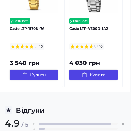
у наявності
у наявності
безкоштовна доставка
безкоштовна доставка
Casio LTP-1170N-7A
Casio LTP-V300D-1A2
C
гарантія 24 міс
гарантія 24 міс
10
10
3 540 грн
4 030 грн
Купити
Купити
Відгуки
4.9
/ 5
5
11
4
1