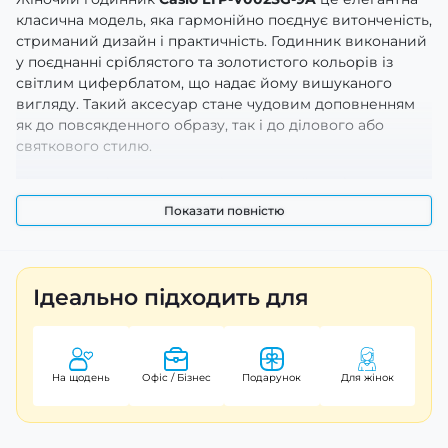
класична модель, яка гармонійно поєднує витонченість,
стриманий дизайн і практичність. Годинник виконаний
у поєднанні сріблястого та золотистого кольорів із
світлим циферблатом, що надає йому вишуканого
вигляду. Такий аксесуар стане чудовим доповненням
як до повсякденного образу, так і до ділового або
святкового стилю.
Модель вирізняється лаконічним дизайном і
продуманими деталями. Світлий циферблат
Показати повністю
забезпечує легке та комфортне зчитування часу, а
класичне оформлення без зайвих елементів
підкреслює універсальність годинника. Акуратна
форма корпусу та збалансовані пропорції роблять його
Ідеально підходить для
стильним і доречним у будь-якій ситуації.
Металевий браслет забезпечує надійну фіксацію на
зап’ясті та комфорт під час щоденного носіння. Якісні
На щодень
Офіс / Бізнес
Подарунок
Для жінок
матеріали гарантують довговічність і стійкість до
щоденного використання. Завдяки продуманій
конструкції годинник зручно носити протягом усього