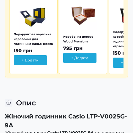
Подарунков
Подарункова картонна
Коробочка дерево
коробочка 
коробочка для
Wood Premium
годинника 
годинника синьо-жовта
червона
795 грн
150 грн
150 грн
+ Додати
+ Додати
+ Дод
Опис
Жіночий годинник Casio LTP-V002SG-
9A
Жіночий годинник
Casio LTP-V002SG-9A
це елегантна