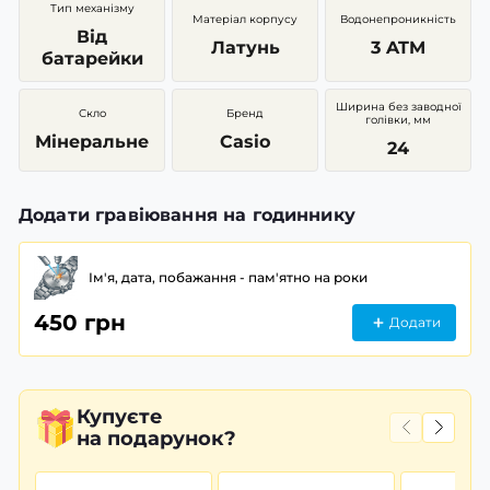
Тип механізму
Матеріал корпусу
Водонепроникність
Від
Латунь
3 ATM
батарейки
Ширина без заводної
Скло
Бренд
голівки, мм
Мінеральне
Casio
24
Додати гравіювання на годиннику
Ім'я, дата, побажання - пам'ятно на роки
450 грн
Додати
Купуєте
на подарунок?