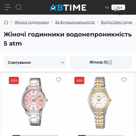
ru
ua
Жіночі годинники
За функціональністю
Водостійкі годин
Жіночі годинники водонепроникність
5 atm
Фільтр (1)
-20%
-20%