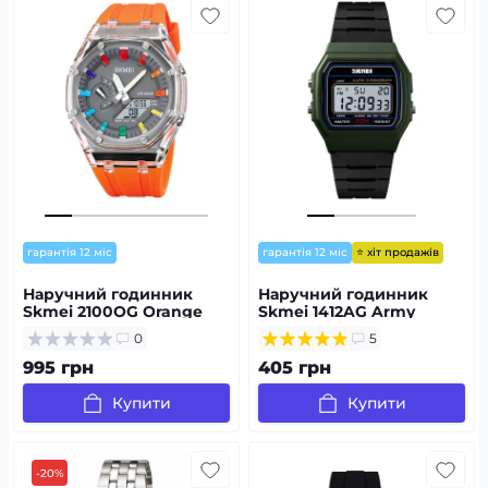
⭐ хіт продажів
гарантія 12 міс
гарантія 12 міс
Наручний годинник
Наручний годинник
Skmei 2100OG Orange
Skmei 1412AG Army
Green
0
5
995 грн
405 грн
Купити
Купити
-20%