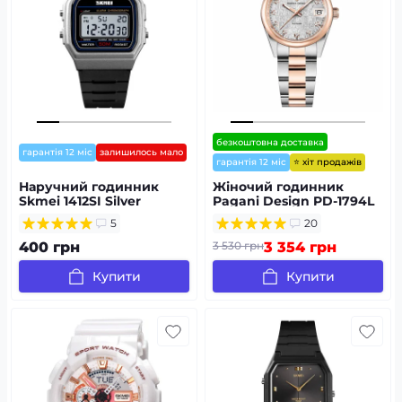
безкоштовна доставка
гарантія 12 міс
залишилось мало
⭐ хіт продажів
гарантія 12 міс
Наручний годинник
Жіночий годинник
Skmei 1412SI Silver
Pagani Design PD-1794L
Silver-Rose Gold-White
5
20
400 грн
3 530 грн
3 354 грн
Купити
Купити