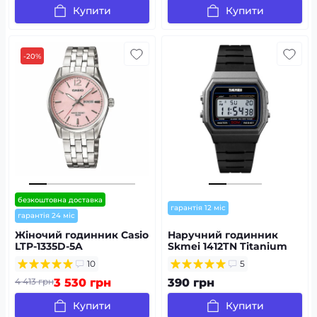
Купити
Купити
-20%
безкоштовна доставка
гарантія 12 міс
гарантія 24 міс
Жіночий годинник Casio
Наручний годинник
LTP-1335D-5A
Skmei 1412TN Titanium
10
5
4 413 грн
3 530 грн
390 грн
Купити
Купити