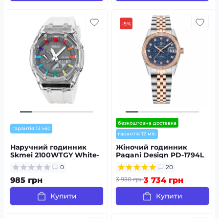
-5%
безкоштовна доставка
гарантія 12 міс
гарантія 12 міс
Наручний годинник
Жіночий годинник
Skmei 2100WTGY White-
Pagani Design PD-1794L
Grey
Silver-Rose Gold-Blue
0
20
985 грн
3 930 грн
3 734 грн
Купити
Купити