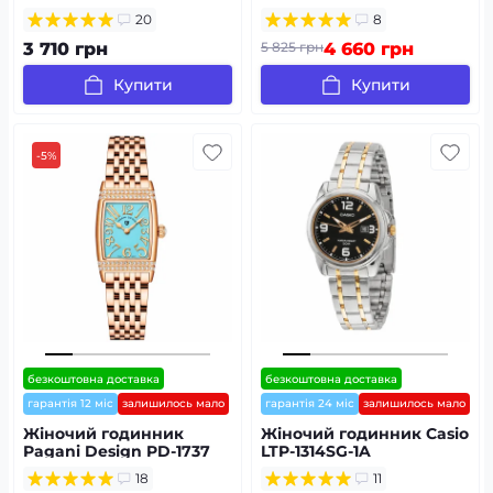
Silver-Rose Gold-Red
20
8
3 710 грн
5 825 грн
4 660 грн
Купити
Купити
-5%
безкоштовна доставка
безкоштовна доставка
гарантія 12 міс
залишилось мало
гарантія 24 міс
залишилось мало
Жіночий годинник
Жіночий годинник Casio
Pagani Design PD-1737
LTP-1314SG-1A
RoseGold-Blue
18
11