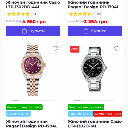
Жіночий годинник Casio
Жіночий годинник
LTP-1302DD-4A1
Pagani Design PD-1794L
Silver-Rose Gold-White
8
20
5 825 грн
4 660 грн
3 530 грн
3 354 грн
Купити
Купити
-20%
безкоштовна доставка
безкоштовна доставка
гарантія 12 міс
гарантія 24 міс
залишилось мало
Жіночий годинник
Жіночий годинник Casio
Pagani Design PD-1794L
LTP-1302D-1A1