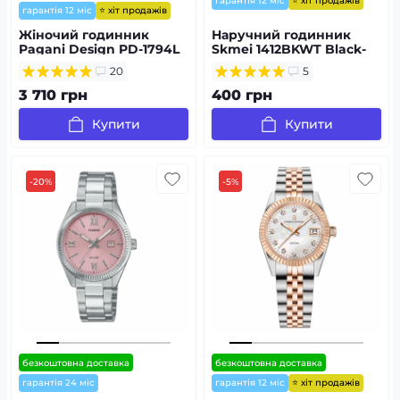
⭐ хіт продажів
гарантія 12 міс
⭐ хіт продажів
гарантія 12 міс
Жіночий годинник
Наручний годинник
Pagani Design PD-1794L
Skmei 1412BKWT Black-
Silver-Rose Gold-Blue
White
20
5
3 710 грн
400 грн
Купити
Купити
-20%
-5%
безкоштовна доставка
безкоштовна доставка
⭐ хіт продажів
гарантія 24 міс
гарантія 12 міс