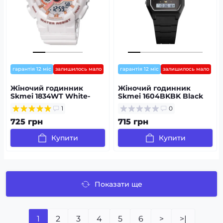
гарантія 12 міс
залишилось мало
гарантія 12 міс
залишилось мало
Жіночий годинник
Жіночий годинник
Skmei 1834WT White-
Skmei 1604BKBK Black
Gold
1
0
725 грн
715 грн
Купити
Купити
Показати ще
1
2
3
4
5
6
>
>|