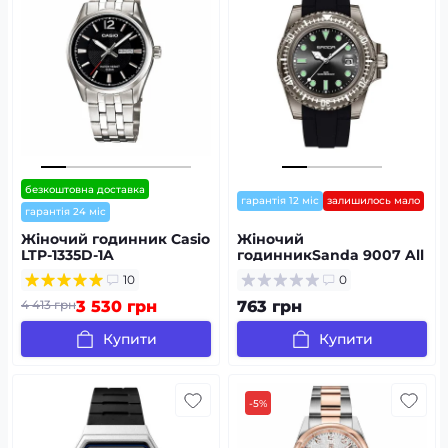
безкоштовна доставка
гарантія 12 міс
залишилось мало
гарантія 24 міс
Жіночий годинник Casio
Жіночий
LTP-1335D-1A
годинникSanda 9007 All
Black
10
0
4 413 грн
3 530 грн
763 грн
Купити
Купити
-5%