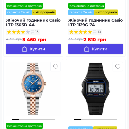
безкоштовна доставка
безкоштовна доставка
⭐ хіт продажів
⭐ хіт продажів
гарантія 24 міс
гарантія 24 міс
Жіночий годинник Casio
Жіночий годинник Casio
LTP-1303D-4A
LTP-1129G-7A
13
10
4 325 грн
3 460 грн
3 513 грн
2 810 грн
Купити
Купити
безкоштовна доставка