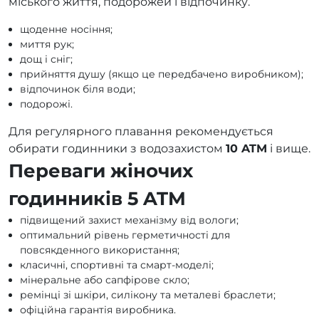
міського життя, подорожей і відпочинку.
щоденне носіння;
миття рук;
дощ і сніг;
прийняття душу (якщо це передбачено виробником);
відпочинок біля води;
подорожі.
Для регулярного плавання рекомендується
обирати годинники з водозахистом
10 ATM
і вище.
Переваги жіночих
годинників 5 ATM
підвищений захист механізму від вологи;
оптимальний рівень герметичності для
повсякденного використання;
класичні, спортивні та смарт-моделі;
мінеральне або сапфірове скло;
ремінці зі шкіри, силікону та металеві браслети;
офіційна гарантія виробника.