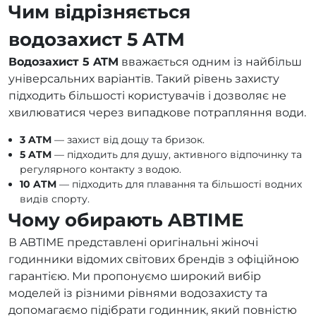
Чим відрізняється
водозахист 5 ATM
Водозахист 5 ATM
вважається одним із найбільш
універсальних варіантів. Такий рівень захисту
підходить більшості користувачів і дозволяє не
хвилюватися через випадкове потрапляння води.
3 ATM
— захист від дощу та бризок.
5 ATM
— підходить для душу, активного відпочинку та
регулярного контакту з водою.
10 ATM
— підходить для плавання та більшості водних
видів спорту.
Чому обирають ABTIME
В ABTIME представлені оригінальні жіночі
годинники відомих світових брендів з офіційною
гарантією. Ми пропонуємо широкий вибір
моделей із різними рівнями водозахисту та
допомагаємо підібрати годинник, який повністю