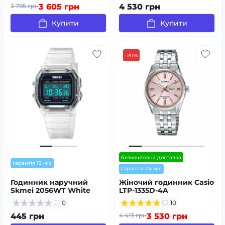
3 795 грн
3 605 грн
4 530 грн
Купити
Купити
-20%
безкоштовна доставка
гарантія 12 міс
гарантія 24 міс
Годинник наручний
Жіночий годинник Casio
Skmei 2056WT White
LTP-1335D-4A
0
10
445 грн
4 413 грн
3 530 грн